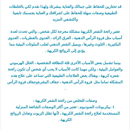
قد تحتارين للحفاظ على جمالك والعناية ببشرتك ولهذا نقدم لكي بالخلطات
الطبيعية وصفات سهلة للحفاظ على اشراقتك و العناية بجسمك تابعينا
واكتشفي المزيد
تعتبر رائحة الشعر الكريهة مشكلة محرجة لكل شخص ، والتي تحدث لعدة
أسباب مثل فروة الرأس الدهنية ، العرق الزائد ، العدوى بالفطريات ، العدوى
البكتيرية ، التلوث وغيرها ، ويميل الشعر الدهني لجلب الملوثات البيئية مما
يؤدي إلى الروائج الكريهة .
بينما تشمل بعض الأسباب الأخرى قلة النظافة الشخصية ، الخلل الهرموني
والعوامل البيئية ، ولكن مهما كانت الأسباب لا يحب أي شخص أن تكون رائحة
شعره كريهة ، وهناك بعض العلاجات الطبيعية التي تساعد على علاج هذه
المشكلة تماما مثل فروة الرأس الدهنية ، جفاف البشرةوجفاف فروة الرأس
.
وصفات للتخلص من رائحة الشعر الكريهة :
1- بيكربونات الصوديوم : تعتبر من أكثر الوصفات الشائعة المنزلية
المستخدمة لعلاج رائحة الشعر الكريهة ، لأنها تقلل الزيوت وتعادل الروائح
الكريهة .