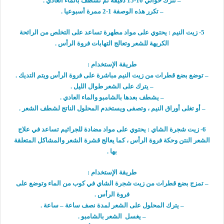
– تترك حوالي 10-15 دقيقة ثم تشطف بالماء العادي .
– تكرر هذه الوصفة 1-2 ممرة أسبوعيا .
5- زيت النيم : يحتوي على مواد مطهرة تساعد على التخلص من الرائحة
الكريهة للشعر وتعالج التهابات فروة الرأس .
طريقة الإستخدام :
– توضع بضع قطرات من زيت النيم مباشرة على فروة الرأس ويتم التديك .
– يترك على الشعر طوال الليل .
– يشطف بعدها بالشامبو والماء العادي .
– أو تغلى أوراق النيم ، وتصفى ويستخدم المحلول الناتج لشطف الشعر .
6- زيت شجرة الشاي : يحتوي على مواد مضادة للجراثيم تساعد في علاج
الشعر النتن وحكة فروة الرأس ، كما يعالج قشرة الشعر والمشاكل المتعلقة
بها .
طريقة الإستخدام :
– تمزج بضع قطرات من زيت شجرة الشاي في كوب من الماء وتوضع على
فروة الرأس .
– يترك المحلول على الشعر لمدة نصف ساعة – ساعة .
– يغسل الشعر بالشامبو .