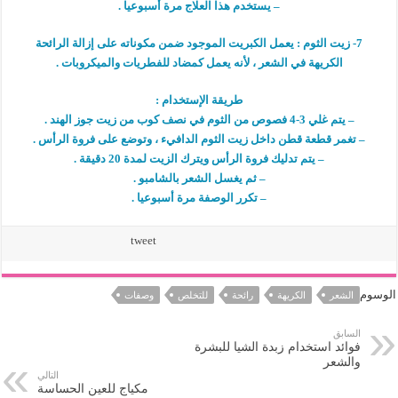
– يستخدم هذا العلاج مرة أسبوعيا .
7- زيت الثوم : يعمل الكبريت الموجود ضمن مكوناته على إزالة الرائحة
الكريهة في الشعر ، لأنه يعمل كمضاد للفطريات والميكروبات .
طريقة الإستخدام :
– يتم غلي 3-4 فصوص من الثوم في نصف كوب من زيت جوز الهند .
– تغمر قطعة قطن داخل زيت الثوم الدافيء ، وتوضع على فروة الرأس .
– يتم تدليك فروة الرأس ويترك الزيت لمدة 20 دقيقة .
– ثم يغسل الشعر بالشامبو .
– تكرر الوصفة مرة أسبوعيا .
tweet
الوسوم
الشعر
الكريهة
رائحة
للتخلص
وصفات
السابق
فوائد استخدام زبدة الشيا للبشرة
والشعر
التالي
مكياج للعين الحساسة