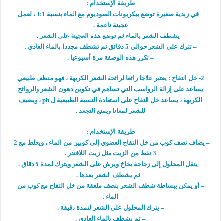
طريقة الإستخدام :
– في زبدية صغيرة توضع بيكربونات الصوديوم مع الماء بنسبة 3:1 ، لعمل
عجينة ناعمة .
– يشطف الشعر بالماء ثم توضع هذه العجينة على الشعر .
– تترك على الشعر حوالي 5 دقائق ثم تشطف مجددا بالماء العادي .
– تكرر هذه الوصفة مرة أسبوعيا .
2- خل التفاح : يعتبر علاجا رائعا لرائحة الشعر الكريهة ، فهو منظف طبيعي
يساعد على إزالة الرواسب التي تساهم في تكوين دهون الشعر والروائح
الكريهة ، يساعد خل التفاح على استعادة النسبة الطبيعية ل ph ، ويضيف
للشعر لمعانا ويمنع التجعد .
طريقة الإستخدام :
– يضاف نصف كوب من خل التفاح العضوي إلى كوبين من الماء ، ويخلط مع 2-
3 نقط من الزيت مثل زيت اللافندر .
– ينقل المحلول إلى زجاجة بخاخ ويرش على الشعر ويترك لمدة 5 دقاق .
– ثم يشطف الشعر بعدها .
– أو يمكن ببساطة شطف الشعر بنصف ملعقة من خل التفاح مع كوب من
الماء .
– يترك المحلول على الشعر لنمدة دقيقة .
– ثم يشطف بالماء العادي .