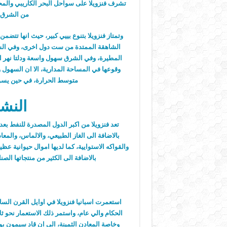
تشرف فنزويلا على سواحل البحر الكاريبي والمح
من الشرق، 
وتمتاز فنزويلا بتنوع بييي كبير، حيث انها تتضم
الشاهقة الممتدة من ست دول اخرى، وفي الشما
المطيرة، وفي الشرق سهول واسعة ودلتا نهر اور
وقوعها في المساحة المدارية، الا ان السهول 
متوسط الحرارة، في حين يسود
النش
تعد فنزويلا من اكبر الدول المصدرة للنفط بعد
بالاضافة الى الغاز الطبيعي، والالماس، والمعاد
والقواكه الاستوايية، كما لديها اموال حيوانية عظي
بالاضافة الى الكثير من منتجاتها الصن
ا
استعمرت اسبانيا فنزويلا في اوايل القرن ال
الحكام والي عام، واستمر ذلك الاستعمار نحو ثل
وخاصة المعادن الثمينة، الى ان قاد سيمون بو