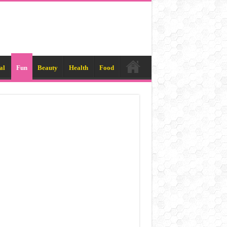
al
Fun
Beauty
Health
Food