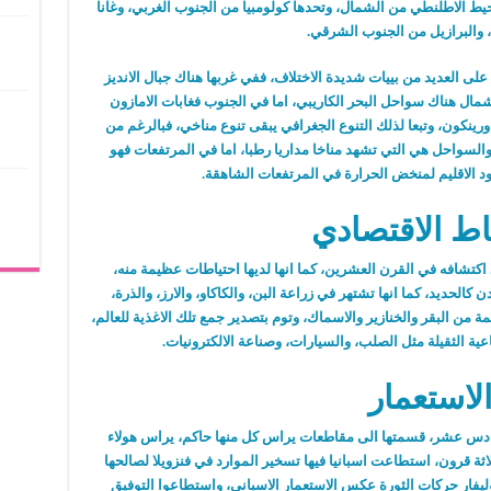
يط الاطلنطي من الشمال، وتحدها كولومبيا من الجنوب الغربي، وغانا
والبرازيل من الجنوب الشرقي.
ن على العديد من بييات شديدة الاختلاف، ففي غربها هناك جبال الانديز
ل هناك سواحل البحر الكاريبي، اما في الجنوب فغابات الامازون
ينكون، وتبعا لذلك التنوع الجغرافي يبقى تنوع مناخي، فبالرغم من
والسواحل هي التي تشهد مناخا مداريا رطبا، اما في المرتفعات فهو
 الاقليم لمنخض الحرارة في المرتفعات الشاهقة.
اط الاقتصادي
 اكتشافه في القرن العشرين، كما انها لديها احتياطات عظيمة منه،
ن كالحديد، كما انها تشتهر في زراعة البن، والكاكاو، والارز، والذرة،
مة من البقر والخنازير والاسماك، وتوم بتصدير جمع تلك الاغذية للعالم،
اعية الثقيلة مثل الصلب، والسيارات، وصناعة الالكترونيات.
لاستعمار
سادس عشر، قسمتها الى مقاطعات يراس كل منها حاكم، يراس هولاء
اثة قرون، استطاعت اسبانيا فيها تسخير الموارد في فنزويلا لصالحها
ليفار حركات الثورة عكس الاستعمار الاسباني، واستطاعوا التوفيق