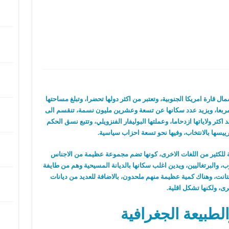
ال قارة امريكا الجنوبية، وتعتبر من اكثر دولها تحضرا، وتبلغ مساحتها
ربعا، ويزيد عدد سكانها عن تسعة وعشرين مليون نسمة، تنقسم الى
كثر ولاياتها ازدحاما، وعملتها البوليفار الفنزويلي، وتتبع نسق الحكم
ييسها بالانتخاب، وفيها نحو تسعة احزاب سياسية.
فة للكثير من اللغات الاخرى، كونها تضم مجموعة عظيمة من الاجناس
رب، والبرتغاليين، ويدين اغلب سكانها بالديانة المسيحية وهم من طايفة
تانت، وهناك كمية عظيمة منهم ملحدون، بالاضافة للعديد من ديانات
ى، ولكنها تشكل اقلية.
لطبيعة الجغرافية