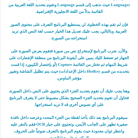
Languages حيث تذهب إلى قسم Language وتقوم بتحديد اللغة العربية من
القائمة بدلاً من اللغة الانجليزية الإفتراضية.
فإن لم تقم بهذه الخطوة، لن يستطيع البرنامج التعرف على محتوى الصور
العربية. وبالتالي، يجب عليك تعديل هذا الخيار حسب لغة النص الذي تريد
استخراجه من الصورة.
والآن، نجرب البرنامج لإستخراج نص من صورة فتقوم بعرض الصورة على
الجهاز ثم تضغط كليك يمين على أيقونة البرنامج من منطقة الإشعارات على
شريط المهام ثم تختار من القائمة Capture (أو بإختصار الكيبورد إذا قمت
بتحديده من قسم HotKey داخل الإعدادات) حيث يتم تظليل الشاشة وتغيير
مؤشر الماوس،
وهنا يجب عليك أن تقوم بتحديد الجزء الذي يحتوي على النص داخل الصورة،
فحاول أن تقوم بتحديد الجزء الصحيح بشكل مضبوط حتى لا يتعرف البرنامج
على أي نصوص أخرى قد لا تريد استخراجها.
سيقوم البرنامج بعد ذلك بأخذ لقطة من الجزء المحدد وعرضه داخل نافذة
صغيرة تظهر على الجانب الأيمن، وتحتوي على خيار OCR فقم بالنقر عليه
وانتظر ثوان معدودة حيث يقوم البرنامج بالتعرف ضوئياً على الحروف
المكتوبة على هذا الجزء،