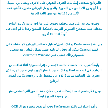
فالبرنامج يستخدم إمكانيات التعرف الضوئي على الأحرف ويجعل من السهل
جداً أن يخرج لك النص من الصورة. والذي يجعل البرنامج متميز حقاً هو دعمه
لأكثر من 100 لغة من بينها اللغة العربية،
وقمت بتجربته على صور مختلفة تحتوي على عبارات عربية وكانت النتائج
مذهلة، حيث يستخرج النصوص العربية بالتشكيل الصحيح وهذا ما لم أجده فى
أي أداة OCR أخرى.
من نافذة Preferences يمكنك تفعيل/تعطيل خصائص البرنامج كما تشاء، ففي
قسم General يمكن أن تجعل البرنامج يعمل بشكل تلقائي بعد تشغيل
الكمبيوتر وذلك بتفعيل خيار Start with Windows،
وايضاً تفعيل Enable sound effect لإصدار مؤثرات صوتية اثناء تفاعلك مع
البرنامج. فى قسم Hotkey يمكنك تحديد إختصار كيبورد ليتم تحديد الجزء الذي
يحتوي على الشاشة مباشرةً بلا داعي للضغط على زر Capture من أيقونة
البرنامج.
ومن خلال قسم Local بإمكانك تحديد مكان حفظ الصور التى تستخرج منها
النص وصيغة الصورة ايضاً.
وأهم إعداد فى نافذة Preferences يجب أن تقوم بتغييره هو الـ OCR