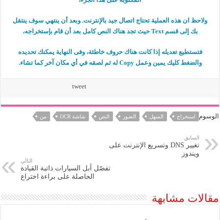
ولاحظ ان هذه العملية تحتاج اتصال جيد بالإنترنت. وبعد أن ينتهي سوف ينتقل
بك إلى قسم Text حيث تجد هناك النص كامل بعد أن قام بإستخراجه،
فتستطيع تعديله إذا كانت هناك حروف خاطئة، وفى النهاية يمكنك تحديده
والضغط كليك يمين وعمل Copy له ثم لصقه في أي مكان آخر كما تشاء.
tweet
الوسوم
استخراج
السهل
الصور
النص
شاشة OCR
من
السابق
تغيير DNS وتسريع الإنترنت على
ويندوز
التالي
تفصّل أبل السيارات ذاتية القيادة
الحاصلة على براءة اختراع
مقالات مشابهة