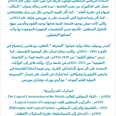
لأستاذه الرياضي المنطقي غوتلوب فريغه أثرا كبيرا عليه ، وفي عام 1929م
حصل على الدكتوراه من نفس الجامعة ، حيث قدم رسالة بعنوان ” المكان :
إسهام في نظرية العلم” ، كما تأثر تكوينه الروحي بكل من رسل وفتغنشتاين
، كما تأثر بجماعة فيينا التي تأسست على يد موريتس شليك عام 1924م ،
والتي كانت تبشر بوجود فلسفة علمية هدفها توحيد العلوم وتأسس منهج
التحليل المنطقي ، فأصبح ضمن الشخصيات الشهيرة الموجودة بها وأحد
أعضائها النشطين .
أصدر رودولف مجلة دولية عنوانها “المعرفة ” بالتعاون مع هانس رايشنباخ في
الفترة 1891 – 1953م ، وكانت بمثابة لسان حال الوضعية الفلسفية ، كما
درس “منطق العلوم” من 1926-1931م ، في جامعة فيينا ، و”الفلسفة
الطبيعية” من 1931- 1953م في جامعة براغ ، ولكنه هاجر إلى الولايات
المتحدة على أثر تحول ألمانيا إلى النازية ، وتم تعيينة أستاذا للفلسفة في
جامعتي كاليفورنيا وشيكاغو ، كما شارك في العمل على إصدار “المسوعة
الدولية للعلم الموحد ” مع أوتو نويرات وشارلز موريس .
اصدارات كتبه وأبرزها :
1928م :- «البناء المنطقي للعالم» The Logical Construction of the World .
1934م : «التركيب المنطقي للغة» Logical Syntax of Language .
1935 : «الفلسفة والتركيب المنطقي» Philosophy and Logical Syntax.
1942م : «المدخل إلى السيمانطيقا: نظرية المدلولات اللفظية»