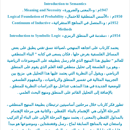
Introduction to Semantics
1947م : و«المعنى والضرورة» Meaning and Necessity .
1950م : «الأسس المنطقية للاحتمال» Logical Foundation of Probability
1952م : و«المتصل في المناهج الاستقرائية» Continuum of Inductive
Methods
1954م : «مقدمة في المنطق الرمزي» Introduction to Symbolic Logic
يعتمد كارناب على اتجاهه المنهجي ،لصياغة نسق تقني يطبق على بعض
المسائل الفلسفية بغرض حلها ، فكان يسعى في كتابه ” البناء المنطقي
للعالم ” تطبيق هذا المنهج الذي قام رسل بتطبيقه على الموضوعات الرياضية
، وهو يرد الفلسفة إلى تحليل منطقي للغة العلم الذي يقوم على المنطق
الرياضي ، ويقول أن النظرية التي يعتمد عليها هذا التحليل هي مزيج بين
التجريبية المثالية في تفسير المنطق والرياضيات ، والمفهوم الفلسفي
للوضعية الجديدة في هذا المذهب تتداخل مع الدراسات النظرية للمنطق ،
بالإضافة إلى التحليل القائم على المنطق ومنهج البحث العلمي .
تطور فكر كارناب خلال مرحلتين أساسيتين ترتبطان بطبيعة المنهج المنطقي ،
المرحلة الأولى هي الإهتمام بالبناء اللفظي ، والثانية هي مرحلة الإهتمام
بالمدلول اللفظي (المعنى ) ، يعتمد منهج المرحلة الأولى على البناء أو التركيب
واستعان فيه بالمناهج السابقة لماخ ، رسل وفتغنشتاين ، وموضوعها هو مبدأ