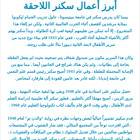
أبرز أعمال سكنر اللاحقة
بينما كان يدرس سكنر في جامعة مينيسوتا ، حاول تدريب الحمام ليكونوا
بمثابة مرشدين للقصف أثناء الحرب العالمية الثانية ، ولكن تم إلغاء هذا
المشروع ، إلا أنه تمكن من تعليمهم كيفية لعب كرة الطاولة ، وبدأ سكنر يهتم
أكثر بالأشياء المحلية أثناء الحرب ، ففي عام 1943 قام ببناء نوع جديد من
سرير الأطفال لابنته الثانية ديبورا بناءً على طلب زوجته .
وكان هذا السرير مكون من صندوق شفاف يتم تسخينه بحيث لم يجعل الطفله
بحاجة إلى بطانيات ، ولم يكن هناك شرائح في الجانبين أيضا ، مما منع من
الإصابة المحتملة للطفلة ، وفي عام 1945 أصبح سكنر رئيس قسم علم النفس
في جامعة إنديانا ، لكنه غادر بعد عامين للعودة إلى هارفارد كمحاضر .
حصل سكينر على استاذية في عام 1948 وبقى بها لبقية حياته المهنية ، ومع
مرور الزمن ، أصبح مهتمًا أكثر بالتعليم ، فطور سكنر آلة تعليمية لدراسة التعلم
لدى الأطفال ، وفي وقت لاحق قام بتأليف كتاب تكنولوجيا التعليم عام 1968 .
قدم سكينر تفسيراً خيالياً لبعض وجهات نظره في رواية “والدن تو” لعام 1948
، التي اقترحت نوعاً من المجتمع المثالي ، فقد صار الشعوب في المجتمعات
مواطنين صالحين من خلال تعديل السلوك ( نظام من المكافآت والعقوبات ) ،
وفي أواخر الستينات وأوائل السبعينات ، كتب سكنر العديد من الأعمال التي