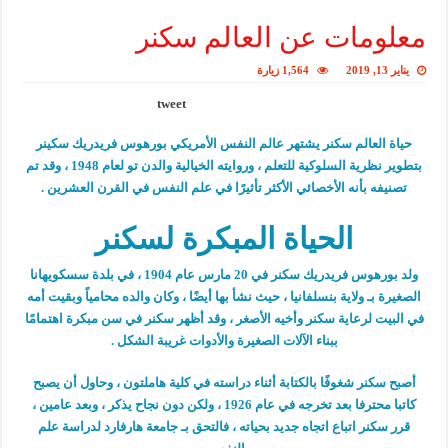
معلومات عن العالم سكنر
يناير 13, 2019
1,564 زيارة
tweet
حياة العالم سكنر يشتهر عالم النفس الأمريكي بورهوس فريدريك سكينر
بتطوير نظرية السلوكية للتعلم ، وروايته الخيالية والدن تو لعام 1948 ، وقد تم
تصنيفه بأنه الأخصائي الأكثر تأثيرًا في علم النفس في القرن العشرين .
الحياة المبكرة لسكنر
ولد بورهوس فريدريك سكنر في 20 مارس عام 1904 ، في بلدة سسكويهانا
الصغيرة بـ ولاية بنسلفانيا ، حيث نشأ بها أيضًا ، وكان والده محامياً وبقيت أمه
في البيت لرعاية سكنر وأخيه الأصغر ، وقد أظهر سكنر في سن مبكرة اهتمامًا
ببناء الآلات الصغيرة والأدوات غريبة الشكل .
أصبح سكنر شغوفًا بالكتابة أثناء دراسته في كلية هاملتون ، وحاول أن يصبح
كاتبا محترفا بعد تخرجه في عام 1926 ، ولكن دون نجاح يذكر ، وبعد عامين ،
قرر سكنر اتباع اتجاه جديد بحياته ، فالتحق بـ جامعة هارفارد لدراسة علم