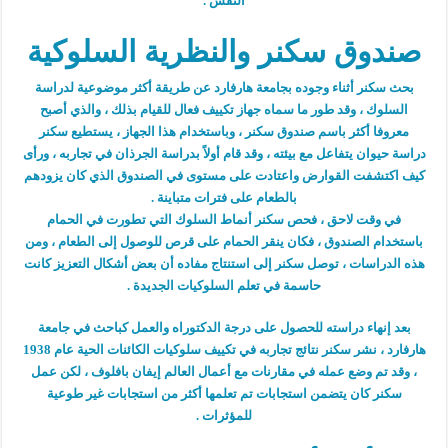
النفس .
صندوق سكنر والنظرية السلوكية
بحث سكنر أثناء وجوده بجامعة هارفارد عن طريقة أكثر موضوعية لدراسة
السلوك ، وقد طور ما سماه جهاز تكييف فعال للقيام بذلك ، والذي أصبح
معروفا أكثر باسم صندوق سكنر ، وباستخدام هذا الجهاز ، يستطيع سكنر
دراسة حيوان يتفاعل مع بيئته ، وقد قام أولاً بدراسة الجرذان في تجاربه ، ورأى
كيف اكتشفت القوارض واعتادت على مستوى في الصندوق الذي كان يزودهم
بالطعام على فترات متباينة .
في وقت لاحق ، فحص سكنر أنماط السلوك التي تطورت في الحمام
باستخدام الصندوق ، فكان ينقر الحمام على قرص للوصول إلى الطعام ، ومن
هذه الدراسات ، توصل سكنر إلى استنتاج مفاده أن بعض أشكال التعزيز كانت
حاسمة في تعلم السلوكيات الجديدة .
بعد إنهاء دراسته للحصول على درجة الدكتوراه والعمل كباحث في جامعة
هارفارد ، نشر سكنر نتائج تجاربه في تكييف سلوكيات الكائنات الحية عام 1938
، وقد تم وضع عمله في مقارنات مع أعمال العالم إيفان بافلوف ، لكن عمل
سكنر كان يتضمن استجابات تم تعلمها أكثر من استجابات غير طوعية
للمؤثرات .