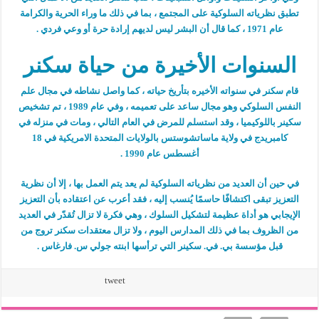
تطبق نظرياته السلوكية على المجتمع ، بما في ذلك ما وراء الحرية والكرامة
عام 1971 ، كما قال أن البشر ليس لديهم إرادة حرة أو وعي فردي .
السنوات الأخيرة من حياة سكنر
قام سكنر في سنواته الأخيره بتأريخ حياته ، كما واصل نشاطه في مجال علم
النفس السلوكي وهو مجال ساعد على تعميمه ، وفي عام 1989 ، تم تشخيص
سكينر باللوكيميا ، وقد استسلم للمرض في العام التالي ، ومات في منزله في
كامبريدج في ولاية ماساتشوستس بالولايات المتحدة الامريكية في 18
أغسطس عام 1990 .
في حين أن العديد من نظرياته السلوكية لم يعد يتم العمل بها ، إلا أن نظرية
التعزيز تبقى اكتشافًا حاسمًا يُنسب إليه ، فقد أعرب عن اعتقاده بأن التعزيز
الإيجابي هو أداة عظيمة لتشكيل السلوك ، وهي فكرة لا تزال تُقدّر في العديد
من الظروف بما في ذلك المدارس اليوم ، ولا تزال معتقدات سكنر تروج من
قبل مؤسسة بي. في. سكينر التي ترأسها ابنته جولي س. فارغاس .
tweet