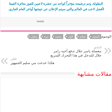
البطولة، وتم ترشيحه مؤخراً كواحد من عشرة لاعبين للفوز بجائزة الفيفا
لأفضل لاعب في العالم والتي سيتم الإعلان عن نتيجتها أواخر العام الجاري.
tweet
الوسوم
التمثيل
صلاح
لأول
محمد
مرة
يحاول
السابق
معضلة ياسر جلال تدفع أخيه رامز
جلال للتدخل في هذا التحرك السريع
التالي
هكذا خدعت مي سليم الجمهور
مقالات مشابهة