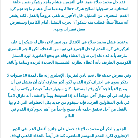
فقد حل محمد صلاح ضيفاً على النجمين هشام ماجد وشيكو ضمن حلقة
استثنائية تم تسجيلها لصالح شركة Uber، وعندما سأل هشام ماجد نجم كرة
القدم المحترف عن التمثيل، قال الأخير إنه تلقى عروضاً بالفعل، لكنه يشعر
أنه ممثلاً سيئاً، فطلب منه شيكو أن يجرب التمثيل أمام الكاميرا ويستعرض
بعض تعبيرات وجهه.
وعندما فشل محمد صلاح في الانتقال من تعبير لآخر، قال له شيكو إن عليه
التركيز في كرة القدم ليدخل الجميع في نوبة من الضحك، لكن النجم المصري
مازحه بأنه قد دعاه إلى تناول العشاء وقام هو بدفع الفاتورة، ليرد الممثل
الكوميدي الطريف بأنه أعطاه نظارته الشمسية الجديدة لتزيده وسامة وأناقة.
وفي معرض حديثه قال نجم نادي ليفربول الإنجليزي إنه ظل لمدة 10 سنوات لا
يفكر سوى في احتراف كرة القدم، لكن أكبر مخاوفه كان أن يفشل في أن
يصبح لاعباً ناجحاً لأن وقتها مستقبله كان سينهار تماماً حيث لم يكتسب أية
مهارات في أي مجال آخر، مؤكداً أنه إذا استيقظ يوماً واكتشف أنه مازال لاعباً
في نادي المقاولين العرب، فإنه سيقوم من جديد بكل الخطوات التي قام بها
بالفعل من أجل تحقيق حلمه بأن يصبح واحداً من أهم نجوم كرة القدم في
العالم.
الجدير بالذكر أن محمد صلاح قد حصل على جائزة أفضل لاعب في الدور
الإنجليزي لكرة القدم الموسم الماضي، كما فاز أيضاً بالحذاء الذهبي لهداف