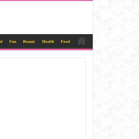
al
Fun
Beauty
Health
Food