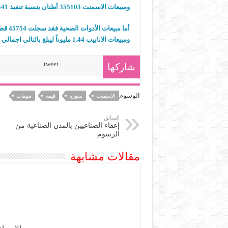
ومبيعات الاسمنت 355103 أطنان بنسبة تنفيذ 41% وإنتاج أدوات صحية 56800 قطعة بنسبة تنفيذ103%.‏
ومبيعات الانابيب 1.44 مليوناً ليبلغ بالتالي اجمالي مبيعات المؤسسة 14.5 مليار ليرة.‏
tweet
شاركها
الوسوم
الإسمنت
سوريا
قيمة
مبيعات
السابق
إعفاء الصناعيين بالمدن الصناعية من
الرسوم
مقالات مشابهة