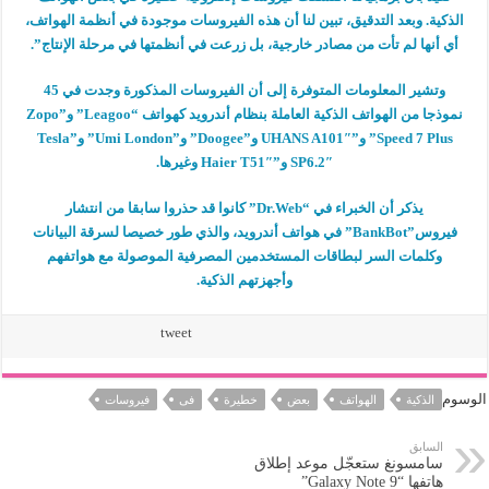
الذكية. وبعد التدقيق، تبين لنا أن هذه الفيروسات موجودة في أنظمة الهواتف،
أي أنها لم تأت من مصادر خارجية، بل زرعت في أنظمتها في مرحلة الإنتاج”.
وتشير المعلومات المتوفرة إلى أن الفيروسات المذكورة وجدت في 45
نموذجا من الهواتف الذكية العاملة بنظام أندرويد كهواتف “Leagoo” و”Zopo
Speed 7 Plus” و”UHANS A101″ و”Doogee” و”Umi London” و”Tesla
SP6.2″ و”Haier T51″ وغيرها.
يذكر أن الخبراء في “Dr.Web” كانوا قد حذروا سابقا من انتشار
فيروس”BankBot” في هواتف أندرويد، والذي طور خصيصا لسرقة البيانات
وكلمات السر لبطاقات المستخدمين المصرفية الموصولة مع هواتفهم
وأجهزتهم الذكية.
tweet
الوسوم
الذكية
الهواتف
بعض
خطيرة
فى
فيروسات
السابق
سامسونغ ستعجّل موعد إطلاق
هاتفها “Galaxy Note 9”