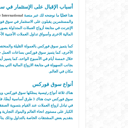
أسباب الإقبال على الإستثمار في
هذا فعليًا ما نوضحه لك عبر منصة
 International
والمستثمرين يقبلون على الاستثمار في سوق فو
الإنترنت في متابعة أزواج العملات المتداولة بص
المالية الاخرى وأسواق تداول العملات الأجنبية الأخرى حيث أنه
كما يتميز سوق فوركس بالعمولة القليلة والمنخفضة 
خلال خمسة أيام في الأسبوع الواحد، كما يتميز أي
بجانب السهولة في متابعة الازواج المالية التي ي
مكان في العالم.
أنواع سوق فوركس
هناك ثلاثة أنواع رئيسية يمتلكها سوق فوركس، و
سوق فوركس حيث هناك 3 طرق
في تبادل ازواج العملات عند القيام بتسوية ال
الكبار على مستوى انحاء العالم والبنوك التجاري
بتقديم بعض المشتقات الخاصة بالتداول وذلك بناءً