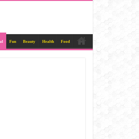
al
Fun
Beauty
Health
Food