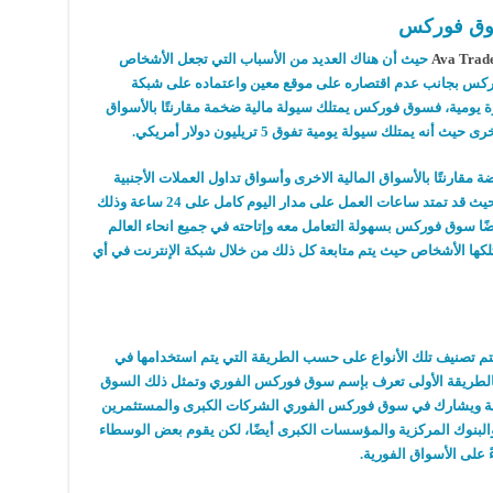
 سوق فوركس
Ava Trade
حيث أن هناك العديد من الأسباب التي تجعل الأشخاص
ركس بجانب عدم اقتصاره على موقع معين واعتماده على شبكة
ورة يومية، فسوق فوركس يمتلك سيولة مالية ضخمة مقارنتًا بالأسواق
 يمتلك سيولة يومية تفوق 5 تريليون دولار أمريكي.
مقارنتًا بالأسواق المالية الاخرى وأسواق تداول العملات الأجنبية
الأخرى، كما يتميز سوق فوركس بساعات العمل حيث قد تمتد ساعات العمل على مدار اليوم كامل على 24 ساعة وذلك
ضًا سوق فوركس بسهولة التعامل معه وإتاحته في جميع انحاء العالم
متلكها الأشخاص حيث يتم متابعة كل ذلك من خلال شبكة الإنترنت في أي
يتم تصنيف تلك الأنواع على حسب الطريقة التي يتم استخدامها في
 أساسية أيضًا، فالطريقة الأولى تعرف بإسم سوق فوركس الفوري وتمثل ذلك السوق
صفقة ويشارك في سوق فوركس الفوري الشركات الكبرى والمستثمرين
ة والبنوك المركزية والمؤسسات الكبرى أيضًا، لكن يقوم بعض الوسطاء
 على الأسواق الفورية.