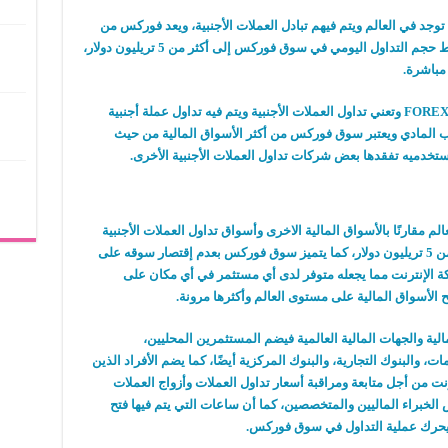
وجد في العالم ويتم فيهم تبادل العملات الأجنبية، ويعد فوركس من
أكبر تلك الأسواق من حيث السيولة، ويصل متوسط حجم التداول اليومي في سوق فوركس إلى أكثر من 5 تريليون دولار،
 مباشرة.
كما تم إختصار Foreign Exchange Market إلى FOREX وتعني تداول العملات الأجنبية ويتم فيه تداول عملة أجنبية
ب المادي ويعتبر سوق فوركس من أكثر الأسواق المالية من حيث
ستخدميه تفقدها بعض شركات تداول العملات الأجنبية الأخرى.
الم مقارنًا بالأسواق المالية الاخرى وأسواق تداول العملات الأجنبية
الأخرى، وذلك لوجود سيولة يومية تصل إلى أكثر من 5 تريليون دولار، كما يتميز سوق فوركس بعدم إقتصار سوقه على
ة الإنترنت مما يجعله متوفر لدى أي مستثمر في أي مكان على
ح الأسواق المالية على مستوى العالم وأكثرها مرونة.
ة والجهات المالية العالمية فيضم المستثمرين المحليين،
ات، والبنوك التجارية، والبنوك المركزية أيضًا، كما يضم الأفراد الذين
نت من أجل متابعة ومراقبة أسعار تداول العملات وأزواج العملات
الخبراء الماليين والمتخصصين، كما أن ساعات التي يتم فيها فتح
يحرك عملية التداول في سوق فوركس.