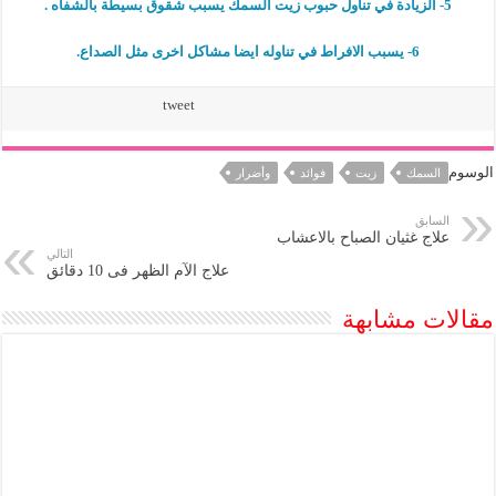
5- الزيادة في تناول حبوب زيت السمك يسبب شقوق بسيطة بالشفاه .
6- يسبب الافراط في تناوله ايضا مشاكل اخرى مثل الصداع.
tweet
الوسوم
السمك
زيت
فوائد
وأضرار
السابق
علاج غثيان الصباح بالاعشاب
التالي
علاج الآم الظهر فى 10 دقائق
مقالات مشابهة