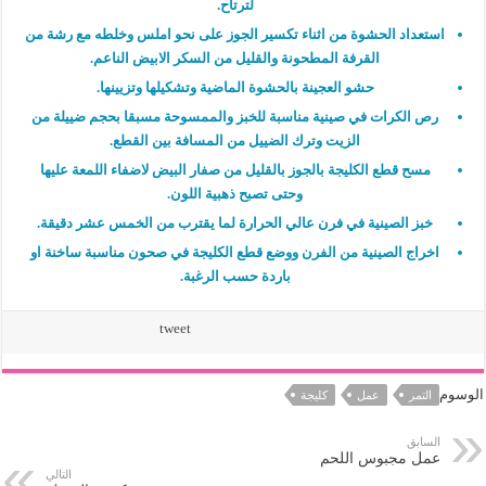
لترتاح.
استعداد الحشوة من اثناء تكسير الجوز على نحو املس وخلطه مع رشة من
القرفة المطحونة والقليل من السكر الابيض الناعم.
حشو العجينة بالحشوة الماضية وتشكيلها وتزيينها.
رص الكرات في صينية مناسبة للخبز والممسوحة مسبقا بحجم ضييلة من
الزيت وترك الضييل من المسافة بين القطع.
مسح قطع الكليجة بالجوز بالقليل من صفار البيض لاضفاء اللمعة عليها
وحتى تصبح ذهبية اللون.
خبز الصينية في فرن عالي الحرارة لما يقترب من الخمس عشر دقيقة.
اخراج الصينية من الفرن ووضع قطع الكليجة في صحون مناسبة ساخنة او
باردة حسب الرغبة.
tweet
الوسوم
التمر
عمل
كليجة
السابق
عمل مجبوس اللحم
التالي