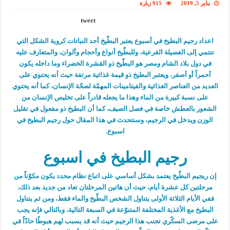
يناير 5, 2019
915 زيارة
tweet
اعداد رجيم البطيخ في أسبوع يعتبر البطّيخ أحد النباتات كروية الشكل التي
تنتمي إلى الفصيلة القرعية، وللبطّيخ أنواع وأحجام وألوان، والمتعارف عليه
في دول بلاد الشام ومصر هو البطّيخ ذو القشرة الخضراء وما داخله يكون
أحمراً أو أصفر، ويعتبر البطيخ ذو قيمة غذائية مرتفة حيث أنه يحتوي على
العديد من العناصر الغذائية والفيتامينات المهمّة لصحّة الإنسان، كما أنه يحتوي
على نسبة كبيرة من الماء وهذا ما يجعله قادراً على تخليص الإنسان من
الشعور بالعطش خاصة في فصل الصيف، كما أن البطيخ ذو مفعول في تقليل
الوزن ويدخل في الرجيم، وسنتحدث في هذا المقال حول رجيم البطيخ في
اسبوع.
رجيم البطيخ في اسبوع
إن ريجيم البطّيخ يعتمد بشكل أساسي على اتباع نظام محدد يكون مكوّناً من
مرحلتين كل عشرة أيام، حيث أن هاتين المرحلتان تعاد من جديد بعد ذلك،
ففي الأيام الثلاثة الأولى يتناول الشخص البطّيخ والماء فقط، ومن ثم يتناول
البطيخ مع الأغذية المختلفة المتنوّعة في السبعة التالية، وبالتالي فإنه يجب
على مرضى السكّري تجنب هذا الرجيم حيث أنه قد يسبب لهم هبوطًا حادّاً في