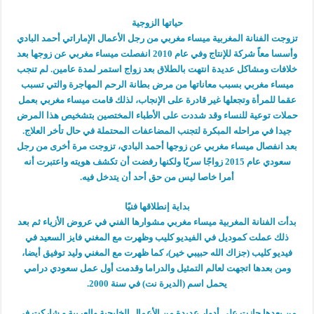
حياتها الزوجية
تزوجت الفنانة المغربية ميساء مغربي من رجل الأعمال الإماراتي أحمد البادي
وأسسا معاً شركة للإنتاج وفي عام 2010 انفصلت ميساء مغربي عن زوجها بعد
خلافات ومشاكل عديدة انتهت بالطلاق بعد زواج استمر لمدة عامين. لم تنجب
ميساء مغربي بسبب معاناتها من مرض بطانة الرحم المهاجرة والتي تسبب
عقما للمرأة وتجعلها غير قادرة على الإنجاب، لذلك قامت ميساء مغربي بعمل
حملات توعية للنساء وقد شددت على الأطباء المختصين بتشخيص هذا المرض
جيدا في مراحله المبكرة لتجنب المضاعفات المحتملة في حال تأخر العلاج.
بعد انفصال ميساء مغربي عن زوجها أحمد البادي، تزوجت مرة أخرى من رجل
سعودي عام 2015 زواجًا سريًا ولكنها رفضت أن تكشف هويته واعتبرت أنه
أمرا خاصا ليس من حق أحد أن يتدخل فيه.
بداية إنطلاقها فنيًا
بدأت الفنانة المغربية ميساء مغربي مشوارها الفني في عروض الأزياء ثم بعد
ذلك عملت كموديل في الفيديو كليب وظهرت مع المغني فايز السعيد في
فيديو كليب (جزاك الله حبيبي خير)، كما ظهرت مع المغني وليد توفيق أيضا،
ومن بعدها اتجهت لعالم التمثيل والدراما وقدمت أول عمل سعودي درامي
يحمل اسم (الديرة نت) في سنة 2000.
من بعدها حازت على أدوار عديدة من الأعمال الخليجية والعربية و شاركت في