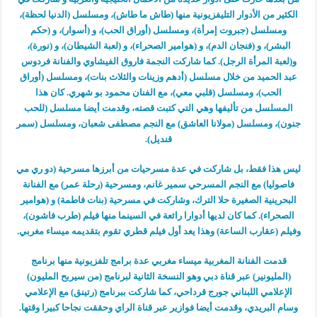
الكثير من الأدوار التليفزيونية منها (طاش ما طاش)، ومسلسل (الدنيا لحظة)،
ومسلسل (جبروت إمرأة)، ومسلسل (أوراق الحب)، و (أسوار)، و (حكم
البشر)، و (فنجان الدم)، و (هوامير الصحراء)، و (لعبة الشيطان)، و (نورة)،
و(لعبة المرأة الرجل). كما شاركت النجمة فاروق الفيشاوي والفنانة فردوس
عبد الحميد من خلال مسلسل (أدهم وزينات والثلاث بنات)، ومسلسل (أوراق
الحب)، ومسلسل (قلبي معي)، مع الفنان محمود بو شهري. كان هذا
المسلسل من تأليفها وهي التي كتبت قصته، وقدمت أيضا مسلسل (للحب
جنون)، ومسلسل (مولانا العاشق) مع النجم مصطفى شعبان، ومسلسل (سمر
قنديل).
ليس هذا فقط، بل شاركت في عدة مسرحيات من أبرزها مسرحية (دو ري مي
فاصوليا) مع النجم المسرحي سمير غانم، ومسرحية (رحلة عمر) مع الفنانة
البحرينية الصغيرة حلا الترك، وشاركت في مسرحية (بنات فاطمة) و (هوامير
الصحراء). كما كان لديها أدوارا رائعة في السينما منها فيلم (طرب فاشون)،
وفيلم (عقارب الساعة) وهذا يعد أول فيلم قطري تقوم بتقديمه ميساء مغربي.
قدمت الفنانة المغربية ميساء مغربي عدة برامج تلفزيونية منها برنامج
(المليونير) عبر قناة دبي وهو النسخة الثانية لبرنامج (من سيربح المليون)
الإعلامي اللبناني جورج قرداحي، كما شاركت ببرنامج (رتينق) مع الإعلامي
وسام البريدي، وقدمت أيضا فوازير عبر قناة الراي وحققت نجاحا كبيرا وقتها.