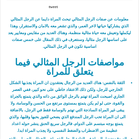
tweet
معلومات عن صفات الرجل المثالي تبحث المراة دايما عن الرجل المثالي
الذي يشاركها حياتها لاخر العمر، والذي تشعر معه بالامان والاستقرار، وهذا
ليكملها وتعيش معه حياة مثالية منظمة، وهناك العديد من مقايس ومعايير يعد
على اساسها الرجل مثاليا، وسنتعرف في ذلك المقال على خمس صفات
اساسية تكون في الرجل المثالي.
مواصفات الرجل المثالي فيما
يتعلق للمراة
الثقة بالنفس:
هناك العديد من الرجال يعتقدون ان المراة يجذبها الشكل
الخارجي للرجل، ولكن ذلك الاعتقاد خاطي على نحو كبير، ففي العصر
الجاري اصبحت المراة تهتم بالرجل الواثق من ذاته والذي يتمتع بالجراة
والقوة، حتى لو لم يكن يتمتع بمستوى مرتفع من الحسن والوسامة، ولا
يبقى غير المراة الساذجة التي تهتم بالوسامة فقط في الرجل، بالاضافة
الى ان المراة تحب الرجل المندفع الذي يضحي للفوز بحبها وقلبها، والذي
يتمتع بوجه مبتسم على الدوام، فالرجل سريع الحنق ينشر حوله اعداد
عظيمة من الاضطراب والضغط النفسي، ولا يجذب المراة ابدا.
الصدق:
تفضل المراة في العادة الرجل الذي يلقي الخطاب الجميل، والذي