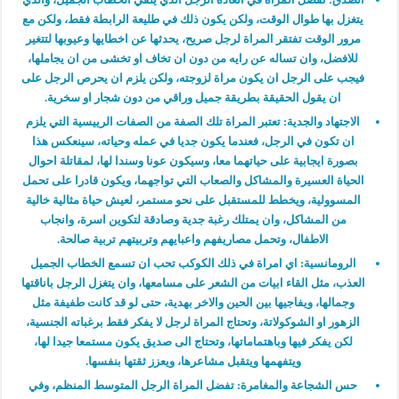
يتغزل بها طوال الوقت، ولكن يكون ذلك في طليعة الرابطة فقط، ولكن مع
مرور الوقت تفتقر المراة لرجل صريح، يحدثها عن اخطايها وعيوبها لتتغير
للافضل، وان تساله عن رايه من دون ان تخاف او تخشى من ان يجاملها،
فيجب على الرجل ان يكون مراة لزوجته، ولكن يلزم ان يحرص الرجل على
ان يقول الحقيقة بطريقة جميل وراقي من دون شجار او سخرية.
الاجتهاد والجدية:
تعتبر المراة تلك الصفة من الصفات الرييسية التي يلزم
ان تكون في الرجل، فعندما يكون جديا في عمله وحياته، سينعكس هذا
بصورة ايجابية على حياتهما معا، وسيكون عونا وسندا لها، لمقاتلة احوال
الحياة العسيرة والمشاكل والصعاب التي تواجهما، ويكون قادرا على تحمل
المسوولية، ويخطط للمستقبل على نحو مستمر، لعيش حياة مثالية خالية
من المشاكل، وان يمتلك رغبة جدية وصادقة لتكوين اسرة، وانجاب
الاطفال، وتحمل مصاريفهم واعبايهم وتربيتهم تربية صالحة.
الرومانسية:
اي امراة في ذلك الكوكب تحب ان تسمع الخطاب الجميل
العذب، مثل القاء ابيات من الشعر على مسامعها، وان يتغزل الرجل باناقتها
وجمالها، ويفاجيها بين الحين والاخر بهدية، حتى لو قد كانت طفيفة مثل
الزهور او الشوكولاتة، وتحتاج المراة لرجل لا يفكر فقط برغباته الجنسية،
لكن يفكر فيها وباهتماماتها، وتحتاج الى صديق يكون مستمعا جيدا لها،
ويتفهمها ويتقبل مشاعرها، ويعزز ثقتها بنفسها.
حس الشجاعة والمغامرة:
تفضل المراة الرجل المتوسط المنظم، وفي