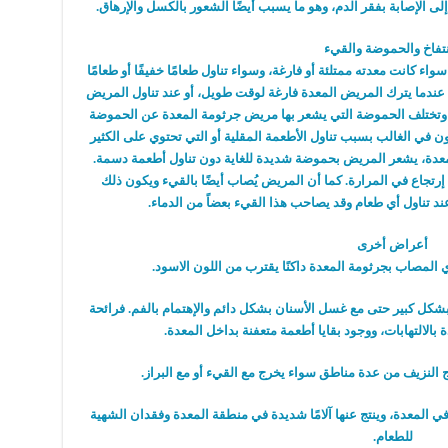
ى الإصابة بفقر الدم، وهو ما يسبب أيضًا الشعور بالكسل والإرهاق.
نتفاخ والحموضة والقيء
 كانت معدته ممتلئة أو فارغة، وسواء تناول طعامًا خفيفًا أو طعامًا
ات عندما يترك المريض المعدة فارغة لوقت طويل، أو عند تناول المريض
وتختلف الحموضة التي يشعر بها مريض جرثومة المعدة عن الحموضة
 في الغالب بسبب تناول الأطعمة المقلية أو التي تحتوي على الكثير
لمعدة، يشعر المريض بحموضة شديدة للغاية دون تناول أطعمة دسمة.
جاع في المرارة. كما أن المريض يُصاب أيضًا بالقيء ويكون ذلك
ند تناول أي طعام وقد يصاحب هذا القيء بعضاً من الدماء.
أعراض أخرى
دي المصاب بجرثومة المعدة داكنًا يقترب من اللون الاسود.
بشكل كبير حتى مع غسل الأسنان بشكل دائم والإهتمام بالفم. فرائحة
 بالالتهابات، ووجود بقايا أطعمة متعفنة بداخل المعدة.
 النزيف من عدة مناطق سواء يخرج مع القيء أو مع البراز.
ي المعدة، وينتج عنها آلامًا شديدة في منطقة المعدة وفقدان الشهية
للطعام.