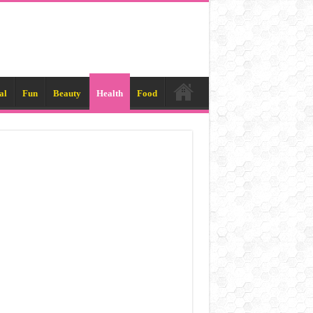
al
Fun
Beauty
Health
Food