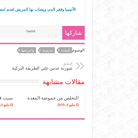
الأنيميا وفقر الدم: ويصاب بها المريض لعدم ا
tweet
شاركها
الوسوم
المعدة
جرثومة
واعراضها
السابق
شوربة عدس علي الطريقة التركية
مقالات مشابهة
التخلص من حموضة المعدة
سبب قر
مايو 4, 2019
مايو 4, 2019