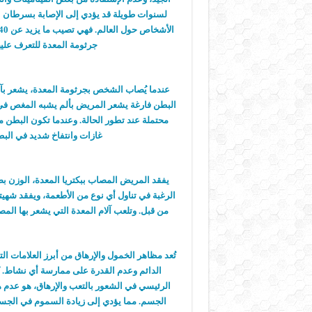
لسنوات طويلة قد يؤدي إلى الإصابة بسرطان ال
جرثومة المعدة للتعرف عليه
عندما يُصاب الشخص بجرثومة المعدة، يشعر بآلا
البطن فارغة يشعر المريض بألم يشبه المغص في ا
محتملة عند تطور الحالة. وعندما تكون البطن م
غازات وانتفاخ شديد في البط
يفقد المريض المصاب ببكتريا المعدة، الوزن ب
الرغبة في تناول أي نوع من الأطعمة، ويفقد شهيت
من قبل. وتلعب آلام المعدة التي يشعر بها المص
تُعد مظاهر الخمول والإرهاق من أبرز العلامات ا
الدائم وعدم القدرة على ممارسة أي نشاط. 
الرئيسي في الشعور بالتعب والإرهاق، هو عد
الجسم. مما يؤدي إلى زيادة السموم في الجس