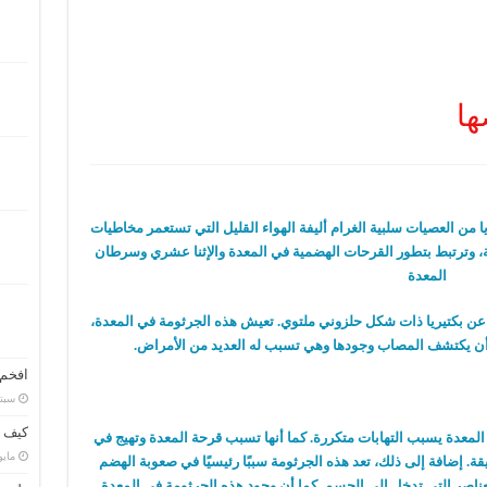
ها
ريا من العصيات سلبية الغرام أليفة الهواء القليل التي تستعمر مخاطيات
طية، وترتبط بتطور القرحات الهضمية في المعدة والإثنا عشري وسرطان
المعدة
ن بكتيريا ذات شكل حلزوني ملتوي. تعيش هذه الجرثومة في المعدة،
أن يكتشف المصاب وجودها وهي تسبب له العديد من الأمراض.
افخم 
سبتمبر
كيف ت
لمعدة يسبب التهابات متكررة. كما أنها تسبب قرحة المعدة وتهيج في
مايو 3, 8
يقة. إضافة إلى ذلك، تعد هذه الجرثومة سببًا رئيسيًا في صعوبة الهضم
لعناصر التي تدخل إلى الجسم. كما أن وجود هذه الجرثومة في المعدة