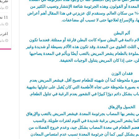
طريقة
معدة أو القولون. وهذه الجرثومة شائعة الإنتشار وتصيب الكثير من
يوليو 29,
الأشخاص حول العالم. فهي تصيب ما يزيد عن 40% من سكان العالم. وسنقدم لكِ عزيزتي في هذا المقال أهم أعراض
11 نصائح للسفر بأمان دون أي خوف
ا، والإسراع لعلاجها حتى لا تسبب أي مضاعفات.
يناير 31,
ألم البطن
اغرب 
م دائمة في البطن سواء كانت البطن فارغة أو ممتلئة. فعندما تكون
مايو 5, 8
لثلث العلوي من المعدة. وقد تكون هذه الآلام بسيطة أو شديدة وغير
ملوءة بالطعام يشعر المريض بالتعب أيضًا وبألم في المعدة يصاحبها
ن، حتى إذا كان المريض يتناول الوجبات الخفيفة.
فقدان الوزن
صورة ملحوظة كما أن شهيته للطعام تصبح أقل. فيشعر المريض بعدم
ه بصورة ملحوظة حتى تجاه الأطعمة التي كان يُقبل على تناولها بشهية
اب بشكل دائم دورًا كبيرًا في الشعور بعدم الرغبة في تناول الطعام.
الخمول والإرهاق
لتي يشعر بها المصاب بجرثومة المعدة. فيشعر المريض بالتعب والإرهاق
كما يشعر المريض برغبة شديدة في النوم لفترات طويلة. والسبب
م هضم الطعام في معدة المصاب بشكل جيد، وعدم خروج الفضلات من
م بشكل كبير. كما أن جرثومة المعدة تسبب عدم امتصاص المعادن