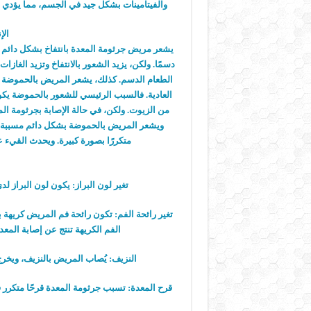
والفيتامينات بشكل جيد في الجسم، مما يؤدي إل
الإ
يشعر مريض جرثومة المعدة بانتفاخ بشكل دائم سواء
دسمًا. ولكن، يزيد الشعور بالانتفاخ وتزيد الغاز
الطعام الدسم. كذلك، يشعر المريض بالحموضة 
العادية. فالسبب الرئيسي للشعور بالحموضة يكون
من الزيوت. ولكن، في حالة الإصابة بجرثومة ا
ويشعر المريض بالحموضة بشكل دائم مسببة إرت
متكررًا بصورة كبيرة. ويحدث القيء ع
تغير لون البراز: يكون لون البراز ل
تغير رائحة الفم: تكون رائحة فم المريض كريهة 
الفم الكريهة تنتج عن إصابة المعدة
النزيف: يُصاب المريض بالنزيف، ويخرج
قرح المعدة: تسبب جرثومة المعدة قرحًا متكرر ف