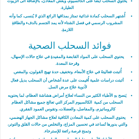
يحتوي السحلب أيضاً على الكالسيوم، وبعض المعادن، بالإضافة الى الزيوت
الطيارة.
أُشتهر السحلب كمادة غذائية تمتاز بمذاقها الرائع الذي لا يُنسى، كما وأنه
المشروب الرسمي في فصل الشتاء لأنه يمد الجسم بالدفء والطاقةِ
اللازمةِ.
فوائد السحلب الصحية
يحتوي السحلب على المواد القابضة والمفيدةِ في علاج حالات الإسهال،
وقرحة المعدة.
أُثبتت فعاليتهُ في علاج الأمعاء، وتخفيف حدة تهيج القولون، والمغص.
أثبتت دراسات علمية أُقيمت على عدة أشخاص أن السحلب بديل فعال
لأدوية علاج مرض السل.
يَنصح بهِ الأطباء الكثير من النساء لعلاج أمراض هشاشة العظام، لما يحتويه
السحلب من كمية الكالسيوم المركز التي تعالج جميع مشاكل العظام
كالروماتيزم، والمفاصل، والعضلات، وتقوس العمود الفقري.
يحتوي السحلب على كمية المعادن الكافية لعلاج مشاكل الجهاز الهضمي،
والتي بدورها تُساعد في تحسين المزاج، والتخلص من حالات القلق والتوتر،
وتمنح فرصة رائعة للإسترخاء.