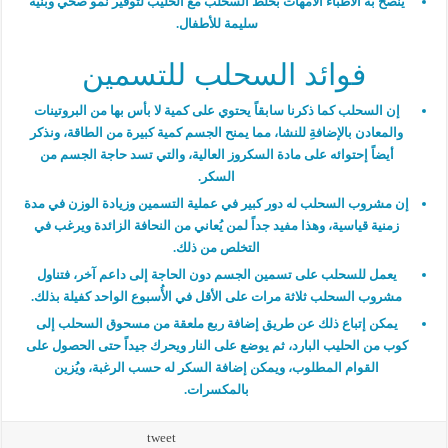
ينصح به الأطباء الأمهات بخلط السحلب مع الحليب لتوفير نمو صحي وبُنية
سليمة للأطفال.
فوائد السحلب للتسمين
إن السحلب كما ذكرنا سابقاً يحتوي على كمية لا بأس بها من البروتينات
والمعادن بالإضافةِ للنشا، مما يمنح الجسم كمية كبيرة من الطاقة، ونذكر
أيضاً إحتوائه على مادة السكروز العالية، والتي تسد حاجة الجسم من
السكر.
إن مشروب السحلب له دور كبير في عملية التسمين وزيادة الوزن في مدة
زمنية قياسية، وهذا مفيد جداً لمن يُعاني من النحافة الزائدة ويرغب في
التخلص من ذلك.
يعمل للسحلب على تسمين الجسم دون الحاجة إلى داعم آخر، فتناول
مشروب السحلب ثلاثة مرات على الأقل في الأُسبوع الواحد كفيلة بذلك.
يمكن إتباع ذلك عن طريق إضافة ربع ملعقة من مسحوق السحلب إلى
كوب من الحليب البارد، ثم يوضع على النار ويحرك جيداً حتى الحصول على
القوام المطلوب، ويمكن إضافة السكر له حسب الرغبة، ويُزين
بالمكسرات.
tweet