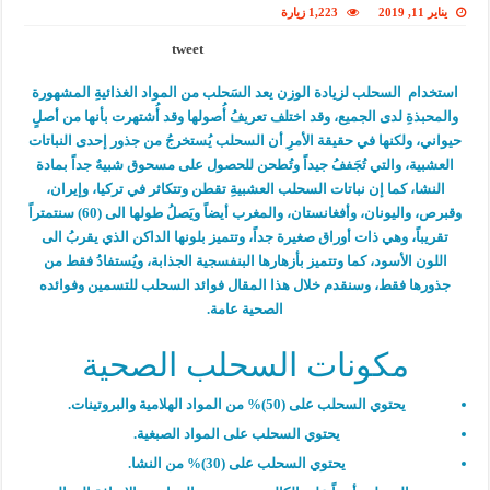
يناير 11, 2019
1,223 زيارة
tweet
استخدام السحلب لزيادة الوزن يعد السَحلب من المواد الغذائيةِ المشهورة
والمحبذةِ لدى الجميع، وقد اختلف تعريفُ أُصولها وقد أُشتهرت بأنها من أصلٍ
حيواني، ولكنها في حقيقة الأمرِ أن السحلب يُستخرجُ من جذور إحدى النباتات
العشبية، والتي تُجَففُ جيداً وتُطحن للحصول على مسحوق شبيهٌ جداً بمادة
النشا، كما إن نباتات السحلب العشبيةِ تقطن وتتكاثر في تركيا، وإيران،
وقبرص، واليونان، وأفغانستان، والمغرب أيضاً ويَصلُ طولها الى (60) سنتمتراً
تقريباً، وهي ذات أوراق صغيرة جداً، وتتميز بلونها الداكن الذي يقربُ الى
اللون الأسود، كما وتتميز بأزهارها البنفسجية الجذابة، ويُستفادُ فقط من
جذورها فقط، وسنقدم خلال هذا المقال فوائد السحلب للتسمين وفوائده
الصحية عامة.
مكونات السحلب الصحية
يحتوي السحلب على (50)% من المواد الهلامية والبروتينات.
يحتوي السحلب على المواد الصبغية.
يحتوي السحلب على (30)% من النشا.