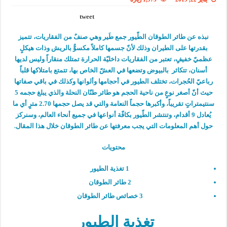
tweet
نبذه عن طائر الطوقان الطّيور جمع طَير وهي صنفٌ من الفقاريات، تتميز
بقدرتها على الطيران وذلك لأنّ جسمها كاملاً مكسوٌّ بالريش وذات هيكلٍ
عظميّ خفيفٍ، تعتبر من الفقاريات داخليّة الحرارة تمتلك منقاراً وليس لديها
أسنان، تتكاثر بالبيوض وتضعها في العشّ الخاص بها، تتمتع بامتلاكها قلباً
رباعيّ الحُجرات، تختلف الطيور في أحجامها وألوانها وكذلك في باقي صفاتها
حيث أنّ أصغر نوعٍ من ناحية الحجم هو طائر طنّان النحلة والذي يبلغ حجمه 5
سنتيمتراتٍ تقريباً، وأكبرها حجماً النعامة والتي قد يصل حجمها 2.70 مترٍ أي ما
يُعادل 9 أقدام، وتنتشر الطّيور بكافّة أنواعها في جميع أنحاء العالم، وسنركز
حول أهم المعلومات التي يجب معرفتها عن طائر الطوقان خلال هذا المقال.
محتويات
1
تغذية الطيور
2
طائر الطوقان
3
خصائص طائر الطوقان
تغذية الطيور