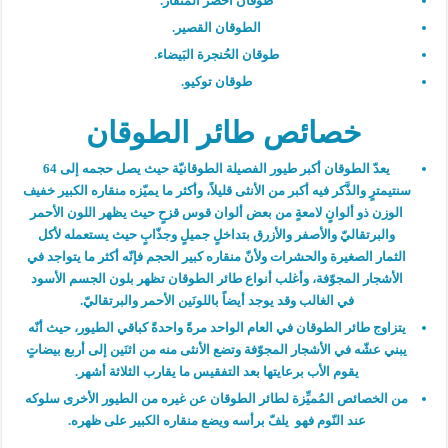
طوقان أخضر المنقار.
الطوقان القصير.
طوقان الحُنجرة البَيضاء.
طوقان توكيو.
خصائص طائر الطوقان
يعدّ الطوقان أكبر طيور الفصيلة الطوقانيّة حيث يصل حجمه إلى 64
سنتيمترٍ والذَّكر فيه أكبر من الأنثى قليلاً، وأكثر ما يميّزه منقاره الكبير خفيف
الوزن ذو ألوانٍ لامعةٍ من بعض ألوان قوس قزحٍ حيث يظهر اللون الأحمر
والبرتقاليّ والأصفر والأزرق بتداخلٍ جميلٍ وجذّابٍ حيث يستعمله لأكل
الثمار الصغيرة والحشرات ولأنّ منقاره كبير الحجم فإنّه أكثر ما يتواجد في
الأشجار المجوّفة، وأغلب أنواع طائر الطوقان تظهر بلون الجسم الأسود
في الغالب وقد يوجد أيضاً باللونَين الأحمر والبرتقاليّ.
يتزاوج طائر الطوقان في العام الواحد مرةً واحدةً كباقي الطيور، حيث أنّه
يبني عشّه في الأشجار المجوّفة وتضع الأنثى منه من اثنَين إلى أربع بيضاتٍ
يقوم الأب برعايتها بعد التفقيس ما يقارب الثلاثة أشهر.
من الخصائص المُميِّزة لطائر الطوقان عن غيره من الطيور الأخرى سلوكه
عند النّوم فهو يلفّ برأسه ويضع منقاره الكبير على ظهره.