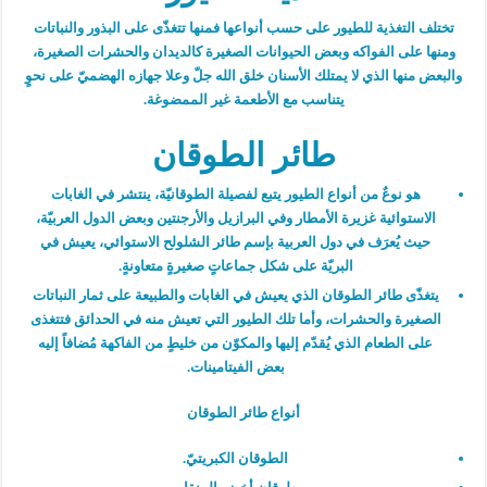
تختلف التغذية للطيور على حسب أنواعها فمنها تتغذّى على البذور والنباتات
ومنها على الفواكه وبعض الحيوانات الصغيرة كالديدان والحشرات الصغيرة،
والبعض منها الذي لا يمتلك الأسنان خلق الله جلّ وعلا جهازه الهضميّ على نحوٍ
يتناسب مع الأطعمة غير الممضوغة.
طائر الطوقان
هو نوعٌ من أنواع الطيور يتبع لفصيلة الطوقانيّة، ينتشر في الغابات
الاستوائية غزيرة الأمطار وفي البرازيل والأرجنتين وبعض الدول العربيّة،
حيث يُعرَف في دول العربية بإسم طائر الشلولح الاستوائي، يعيش في
البريّة على شكل جماعاتٍ صغيرةٍ متعاونةٍ.
يتغذّى طائر الطوقان الذي يعيش في الغابات والطبيعة على ثمار النباتات
الصغيرة والحشرات، وأما تلك الطيور التي تعيش منه في الحدائق فتتغذى
على الطعام الذي يُقدّم إليها والمكوّن من خليطٍ من الفاكهة مُضافاً إليه
بعض الفيتامينات.
أنواع طائر الطوقان
الطوقان الكبريتيّ.