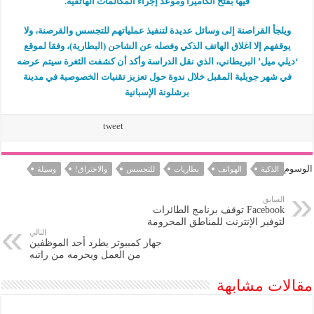
فيها بفتح الكاميرا وموعد إجراء المكالمات الهاتفية.
ويلجأ القراصنة إلى وسائل عديدة لتنفيذ عملياتهم للتجسس والقرصنة، ولا
يوقفهم إلا اغلاق الهاتف الذكي وفصله عن الشاحن (البطارية)، وفقا لموقع
‘ديلي ميل’ البريطاني، الذي نقل الدراسة وأكد أن كشفت الثغرة سيتم عرضه
في شهر جويلية المقبل خلال ندوة حول تعزيز تقنيات الخصوصية في مدينة
برشلونة الإسبانية
tweet
الوسوم
الذكية
الهواتف
بطاريات
للتجسس
والاختراق!
وسيلة
السابق
Facebook توقف برنامج الطائرات
لتوفير الإنترنت للمناطق المحرومة
التالي
جهاز كمبيوتر يطرد أحد الموظفين
من العمل ويحرمه من راتبه
مقالات مشابهة