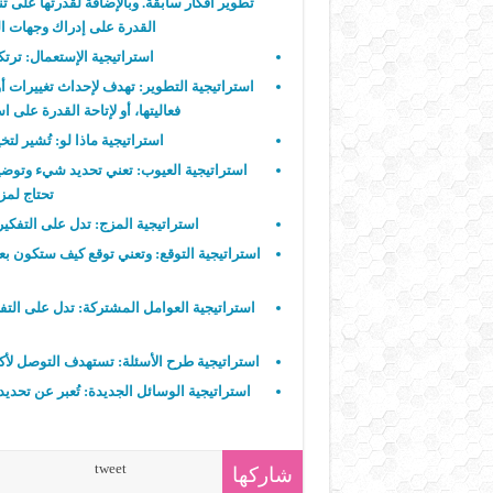
تطوير أفكار سابقة. وبالإضافة لقدرتها على تن
القدرة على إدراك وجهات ال
استراتيجية الإستعمال:
ترتك
استراتيجية التطوير:
تهدف لإحداث تغييرات أو
فعاليتها، أو لإتاحة القدرة على 
استراتيجية ماذا لو:
تُشير لتخ
استراتيجية العيوب:
تعني تحديد شيء وتوضيح 
تحتاج لمز
استراتيجية المزج:
تدل على التفكير 
استراتيجية التوقع:
وتعني توقع كيف ستكون بع
استراتيجية العوامل المشتركة:
تدل على التف
استراتيجية طرح الأسئلة:
تستهدف التوصل لأكب
استراتيجية الوسائل الجديدة:
تُعبر عن تحديد
tweet
شاركها