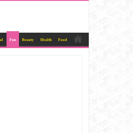
al
Fun
Beauty
Health
Food