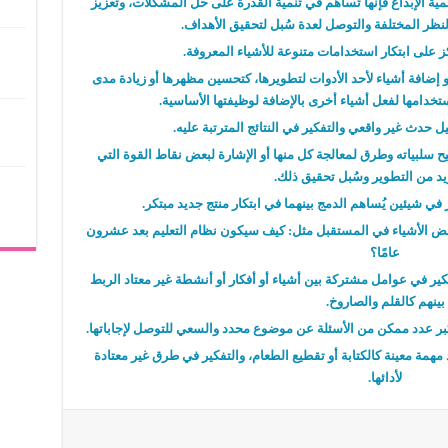
مية الإبداع فإنها تُساهم في تنمية القدرة على حل المشكلات، وتعزيز
نظر المختلفة والتوصل لعدة سُبل لتحقيق الأهداف.
ز على ابتكار استخدامات متنوعة للأشياء المعروفة.
 إضافة أشياء لأحد الأدوات لتطويرها، كتحسين مظهرها أو زيادة مدى
استخدامها لفعل أشياء أخرى بالإضافة لوظيفتها الأساسية.
يل حدث غير واقعي والتفكير في النتائج المترتبة عليه.
سلبياته وطرق لمعالجة كل منها أو الإشارة لبعض نقاط القوة التي
يد من التطوير وسُبل تحقيق ذلك.
في شيئين يُساهم الدمج بينهما في ابتكار منتج جديد مبتكر.
ض الأشياء في المستقبل مثل: كيف سيكون نظام التعليم بعد عشرون
عامًا؟
كير في عوامل مشتركة بين أشياء أو أفكار أو أنشطة غير معتاد الربط
بينهم كالقلم والصاروخ.
ر عدد ممكن من الأسئلة عن موضوع محدد والسعي للتوصل لإجاباتها.
 مهمة معينة كالكتابة أو تقطيع الطعام، والتفكير في طرق غير معتادة
لأدائها.