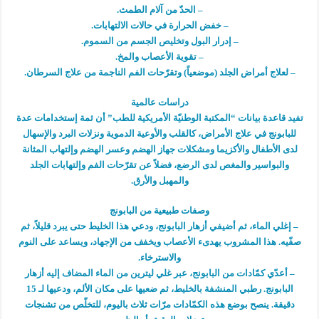
– الحدّ من آلام الطمث.
– خفض الحرارة في حالات الالتهابات.
– إدرار البول وتخليص الجسم من السموم.
– تقوية الأعصاب والمخ.
– لعلاج أمراض الجلد (موضعياً) وتقرّحات الفم الناجمة من علاج السرطان.
دراسات عالمية
تفيد قاعدة بيانات “المكتبة الوطنيّة الأمريكية للطب” أن ثمة إستخدامات عدة
للبابونج في علاج الأمراض، كالقلب والأوعية الدموية ونزلات البرد والإسهال
لدى الأطفال والأكزيما ومشكلات جهاز الهضم وعسر الهضم وإلتهاب المثانة
والبواسير والمغص لدى الرضع، فضلاً عن تقرّحات الفم وإلتهابات الجلد
والمهبل والأرق.
وصفات طبيعية من البابونج
– إغلي الماء، ثم أضيفي أزهار البابونج، ودعي هذا الخليط حتى يبرد قليلاً، ثم
صفّيه. هذا المشروب يهدىء الأعصاب ويخفف من الإجهاد، ويساعد على النوم
والاسترخاء.
– أعدّي كمّادات من البابونج، عبر غلي ليترين من الماء المضاف إليه أزهار
البابونج. رطبي المنشفة بالخليط، ثم ضعيها على مكان الألم، ودعيها لـ 15
دقيقة. ينصح بوضع هذه الكمّادات مرّات ثلاث باليوم، للتخلّص من تشنجات