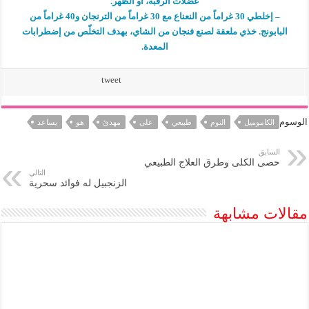
عضلات الرقبة، أو الظهر.
– إخلطي 30 غراماً من النعناع مع 30 غراماً من الترنجان و40 غراماً من
البابونج. خذي ملعقة لصنع فنجان من الشاي، بهدف التخلّص من إضطرابات
المعدة.
tweet
الوسوم
الكاموميل
النوم
طبيعي
على
مهدئ
هو
يساعد
السابق
حصى الكلى وطرق العلاج الطبيعي
التالي
الزنجبيل له فوائد سحرية
مقالات مشابهة