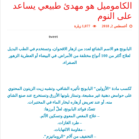
الكاموميل هو مهدئ طبيعي يساعد
على النوم
أغسطس 2, 2018
1,077 زيارة
tweet
البابونج هو الاسم الشائع لعدد من ازهار الاقحوان، وتستخدم في الطب البديل
لعلاج أكثر من 100 أنواع مختلفة من الأمراض. في البيضاء أو العطرية الزهور
الصفراء،
تُكسب مادة “الأزولين” البابونج تأثيره الشافي، وتشبه زيت الزيتون المحتوي
على حوامض دهنية غير مشبعة، وتمتاز بلونها الأزرق وتستخرج عند صنع الشاي
منه، أو عند تعريض أزهاره لبخار الماء في المختبرات.
تتعدّد فوائد البابونج، لعلّ أبرزها:
– علاج المغص المعوي وتسكين الألم.
– طرد الغازات.
– مقاومة الالتهابات.
– التخفيف من آلام “الروماتيزم”.