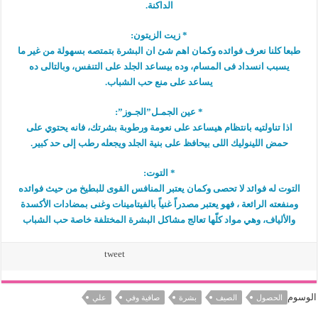
الداكنة.
* زيت الزيتون:
طبعا كلنا نعرف فوائده وكمان اهم شئ ان البشرة بتمتصه بسهولة من غير ما
يسبب انسداد فى المسام، وده بيساعد الجلد على التنفس، وبالتالى ده
يساعد على منع حب الشباب.
* عين الجمـل”الجـوز”:
اذا تناولتيه بانتظام هيساعد على نعومة ورطوبة بشرتك، فانه يحتوي على
حمض اللينوليك اللى بيحافظ على بنية الجلد ويجعله رطب إلى حد كبير.
* التوت:
التوت له فوائد لا تحصى وكمان يعتبر المنافس القوى للبطيخ من حيث فوائده
ومنفعته الرائعة ، فهو يعتبر مصدراً غنياً بالفيتامينات وغنى بمضادات الأكسدة
والألياف، وهي مواد كلّها تعالج مشاكل البشرة المختلفة خاصة حب الشباب
tweet
الوسوم
الحصول
الصيف
بشرة
صافية وفي
علي