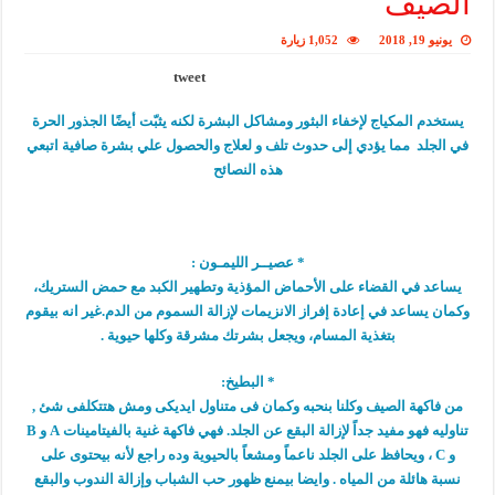
الصيف
يونيو 19, 2018
1,052 زيارة
tweet
يستخدم المكياج لإخفاء البثور ومشاكل البشرة لكنه يثبّت أيضًا الجذور الحرة
في الجلد مما يؤدي إلى حدوث تلف و لعلاج والحصول علي بشرة صافية اتبعي
هذه النصائح
* عصيــر الليمـون :
يساعد في القضاء على الأحماض المؤذية وتطهير الكبد مع حمض الستريك،
وكمان يساعد في إعادة إفراز الانزيمات لإزالة السموم من الدم.غير انه بيقوم
بتغذية المسام، ويجعل بشرتك مشرقة وكلها حيوية .
* البطيخ:
من فاكهة الصيف وكلنا بنحبه وكمان فى متناول ايديكى ومش هتتكلفى شئ ,
تناوليه فهو مفيد جداً لإزالة البقع عن الجلد. فهي فاكهة غنية بالفيتامينات A و B
و C ، ويحافظ على الجلد ناعماً ومشعاً بالحيوية وده راجع لأنه بيحتوى على
نسبة هائلة من المياه . وايضا بيمنع ظهور حب الشباب وإزالة الندوب والبقع