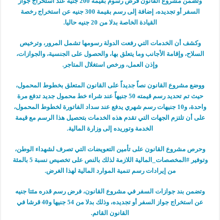
وتضمن مشروع القانون فرض رسوم بقيمة 200 جنيه عند استخراج جواز
السفر أو تجديده، إضافة إلى رسم بقيمة 300 جنيه عن استخراج رخصة
القيادة الخاصة بدلا من 20 جنيه حاليا.
وكشف أن الخدمات التي رفعت الدولة رسومها تشمل المرور، وترخيص
السلاح، وإقامة الأجانب وما يتعلق بها، والحصول على الجنسية، والجوازات،
وإذن العمل، ورخص استغلال المتاجر.
ووضع مشروع القانون نصاً جديداً على القانون المتعلق بخطوط المحمول،
حيث تم تحديد رسم قيمته 50 جنيهاً عند شراء خط محمول جديد تدفع مرة
واحدة، و10 جنيهات رسم شهري يدفع عند سداد الفاتورة لخطوط المحمول،
على أن تلتزم الجهات التي تقدم هذه الخدمات بتحصيل هذا الرسم مع قيمة
الخدمة وتوريده إلى وزارة المالية.
وحرص مشروع القانون على تأمين التعويضات التي تصرف لشهداء الوطن،
وتوفير #المخصصات_المالية اللازمة لذلك بالنص على تخصيص نسبة 5 بالمئة
من إيرادات رسم تنمية الموارد المالية لهذا الغرض.
وتضمن بند جوازات السفر في مشروع القانون، فرض رسم قدره مئتا جنيه
عن استخراج جواز السفر أو تجديده، وذلك بدلا من 54 جنيها و40 قرشا في
القانون القائم.