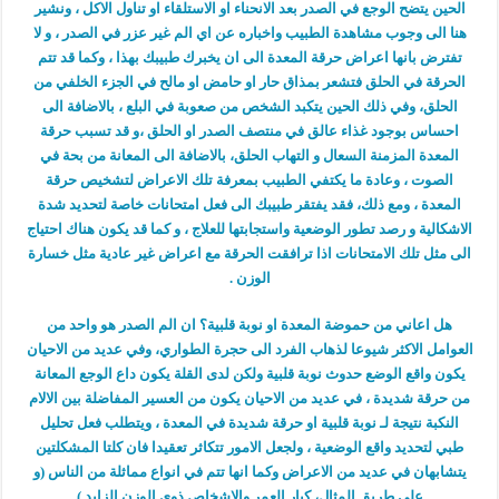
الحين يتضح الوجع في الصدر بعد الانحناء او الاستلقاء او تناول الاكل ، ونشير
هنا الى وجوب مشاهدة الطبيب واخباره عن اي الم غير عزر في الصدر ، و لا
تفترض بانها اعراض حرقة المعدة الى ان يخبرك طبيبك بهذا ، وكما قد تتم
الحرقة في الحلق فتشعر بمذاق حار او حامض او مالح في الجزء الخلفي من
الحلق، وفي ذلك الحين يتكبد الشخص من صعوبة في البلع ، بالاضافة الى
احساس بوجود غذاء عالق في منتصف الصدر او الحلق ،و قد تسبب حرقة
المعدة المزمنة السعال و التهاب الحلق، بالاضافة الى المعانة من بحة في
الصوت ، وعادة ما يكتفي الطبيب بمعرفة تلك الاعراض لتشخيص حرقة
المعدة ، ومع ذلك، فقد يفتقر طبيبك الى فعل امتحانات خاصة لتحديد شدة
الاشكالية و رصد تطور الوضعية واستجابتها للعلاج ، و كما قد يكون هناك احتياج
الى مثل تلك الامتحانات اذا ترافقت الحرقة مع اعراض غير عادية مثل خسارة
الوزن .
هل اعاني من حموضة المعدة او نوبة قلبية؟
ان الم الصدر هو واحد من
العوامل الاكثر شيوعا لذهاب الفرد الى حجرة الطواري، وفي عديد من الاحيان
يكون واقع الوضع حدوث نوبة قلبية ولكن لدى القلة يكون داع الوجع المعانة
من حرقة شديدة ، في عديد من الاحيان يكون من العسير المفاضلة بين الالام
النكبة نتيجة لـ نوبة قلبية او حرقة شديدة في المعدة ، ويتطلب فعل تحليل
طبي لتحديد واقع الوضعية ، ولجعل الامور تتكاثر تعقيدا فان كلتا المشكلتين
يتشابهان في عديد من الاعراض وكما انها تتم في انواع مماثلة من الناس (و
على طريق المثال، كبار العمر والاشخاص ذوي الوزن الزايد.)