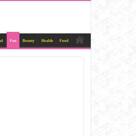
al
Fun
Beauty
Health
Food