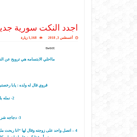
اجدد النكت سورية جدي
أغسطس 3, 2018
1,168 زيارة
tweet
مااحلي الابتسامه هي ترويح عن النف
قروي قال له ولده : يابا رخصت
2- نمله بلعت فستقه قتلها أبوها ليش؟؟
3- دجاجه شربت مية مغلية باضت بيض مسلوق .
4 – اتصل واحد على زوجته وقال لها “انا ربحت 