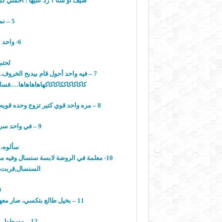
صيف أو شتا ؟ رد عليها : احملي كل
5 – نمله تمغطت انقسمت نصين
6- واحد بخيل مبلط بيته كله رخام ليه ؟
لحتى
7 – فيه واحد أحول قام بيدبح الخرو
كاكاكاكاككاكاكاكهاهاهاهاها….فس
8 – مره واحد قوي كتير تزوج وحده قويه كتير جابوا ولد ،، إجا الدكتور ينزله قال الولد إبعد بنزل لحالي.
9 – في واحد سرق سيارة فلما راح يبيعها انسرقت منه
سألوه، 
10- معلمة في الروضة لابسة سنسال وفيه
السنسال,قربت م
ق
11 – بخيل طالع بتكسي، صار معهم حادث، الشوفير مات والبخيل بيصرخ : اطفواالعداد .
12 – مسطول سحب دم ………. طلعلوه حظ اوفر.