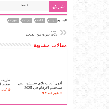
tweet
شاركها
الوسوم
اجدد
النكت
جديدة
سورية
السابق
نكت تموت من الضحك
مقالات مشابهة
طريقة ج
أقوى ألعاب بلاي ستيشن التي
ضغط ال
ستحطم الأرقام في 2025
أكتوبر 21, 2018
مارس 24, 2025