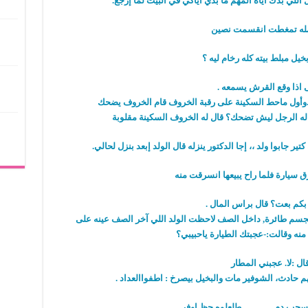
 اللي بدك اياه المهم ما بدي اياكي في البيت لما إرجع.
 اذا وقع القرش يسمعه .
ف..وأول ماحط السكينة على رقبة الخروف قام الخروف يضحك
اله الرجل ليش تضحك؟ قال له الخروف السكينة مقلوبة
بكم بعت؟ قال براس المال .
 مجسم طائرة, داخل الصف لاحظت الولد اللي آخر الصف عينه على
نه وقالت:-عجبتك الطيارة ياحبيبي؟
ال :لا. عجبني المطار