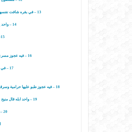
13 – في بقره شافت نفسها في المرايه قالت خسارة هالعيون على هالكشه
14 – واحد يبي يخوف أولاده …. ذبح زوجته .
15- فيه صرصور متلثم ليه ؟
16 – فيه عجوز مسرعة على الخط السريع ليه؟ بتجرب الزنوبه .
17 – في خروف صابه الصرع ..ليييش؟؟
18 – فيه عجوز طبو عليها حرامية وسرقوا التلفزيون .. لحقت وراهم لحتى تعطيهيم الريموت كنترول .
19 – واحد ابله قال منيح امريكا اتهمت طالبان ما تهمت المدرسه كلها .
20 – في صرصور يضحك ليش؟
ا