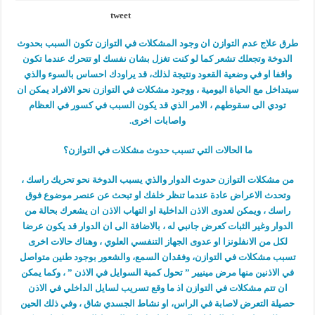
tweet
طرق علاج عدم التوازن ان وجود المشكلات في التوازن تكون السبب بحدوث
الدوخة وتجعلك تشعر كما لو كنت تغزل بشان نفسك او تتحرك عندما تكون
واقفا او في وضعية القعود ونتيجة لذلك، قد يراودك احساس بالسوء والذي
سيتداخل مع الحياة اليومية ، ووجود مشكلات في التوازن نحو الافراد يمكن ان
تودي الى سقوطهم ، الامر الذي قد يكون السبب في كسور في العظام
واصابات اخرى.
ما الحالات التي تسبب حدوث مشكلات في التوازن؟
من مشكلات التوازن حدوث الدوار والذي يسبب الدوخة نحو تحريك راسك ،
وتحدث الاعراض عادة عندما تنظر خلفك او تبحث عن عنصر موضوع فوق
راسك ، ويمكن لعدوى الاذن الداخلية او التهاب الاذن ان يشعرك بحالة من
الدوار وغير الثبات كعرض جانبي له ، بالاضافة الى ان الدوار قد يكون عرضا
لكل من الانفلونزا او عدوى الجهاز التنفسي العلوي ، وهناك حالات اخرى
تسبب مشكلات في التوازن، وفقدان السمع، والشعور بوجود طنين متواصل
في الاذنين منها مرض مينيير ” تحول كمية السوايل في الاذن ” ، وكما يمكن
ان تتم مشكلات في التوازن اذ ما وقع تسريب لسايل الداخلي في الاذن
حصيلة التعرض لاصابة في الراس، او نشاط الجسدي شاق ، وفي ذلك الحين