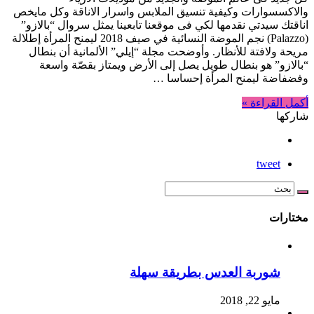
والاكسسوارات وكيفية تنسيق الملابس واسرار الاناقة وكل مايخص
اناقتك سيدتي نقدمها لكي فى موقعنا تابعينا يمثل سروال “بالازو”
(Palazzo) نجم الموضة النسائية في صيف 2018 ليمنح المرأة إطلالة
مريحة ولافتة للأنظار. وأوضحت مجلة “إيلي” الألمانية أن بنطال
“بالازو” هو بنطال طويل يصل إلى الأرض ويمتاز بقصّة واسعة
وفضفاضة ليمنح المرأة إحساسا …
أكمل القراءة »
شاركها
tweet
مختارات
شوربة العدس بطريقة سهلة
مايو 22, 2018