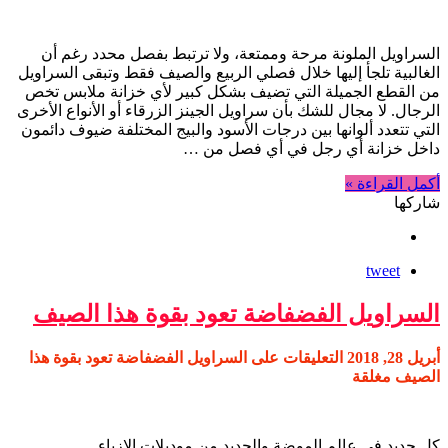
السراويل الملونة مرحة وممتعة، ولا ترتبط بفصل محدد رغم أن
الغالبية تلجأ إليها خلال فصلي الربيع والصيف فقط وتبقى السراويل
من القطع الجميلة التي تضيف بشكل كبير لأي خزانة ملابس تخص
الرجال. لا مجال للشك بأن سراويل الجينز الزرقاء أو الأنواع الأخرى
التي تتعدد ألوانها بين درجات الأسود والبيج المختلفة ضيوف دائمون
داخل خزانة أي رجل في أي فصل من …
أكمل القراءة »
شاركها
tweet
السراويل الفضفاضة تعود بقوة هذا الصيف
أبريل 28, 2018
التعليقات
على السراويل الفضفاضة تعود بقوة هذا
الصيف مغلقة
كل جديد فى عالم الموضة والجديد من موديلات الازياء