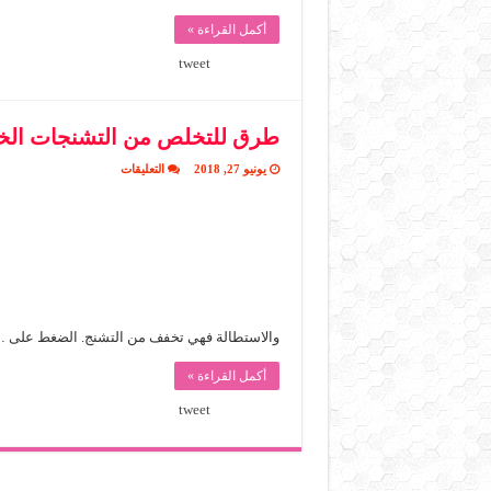
أكمل القراءة »
tweet
طرق للتخلص من التشنجات الخل
على
يونيو 27, 2018
التعليقات
طرق
للتخلص
من
التشنجات
الخلفية
مغلقة
والاستطالة فهي تخفف من التشنج. الضغط على 
أكمل القراءة »
tweet