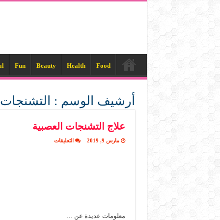
al
Fun
Beauty
Health
Food
أرشيف الوسم :
التشنجات
علاج التشنجات العصبية
على
مارس 9, 2019
التعليقات
علاج
التشنجات
العصبية
مغلقة
معلومات عديدة عن …