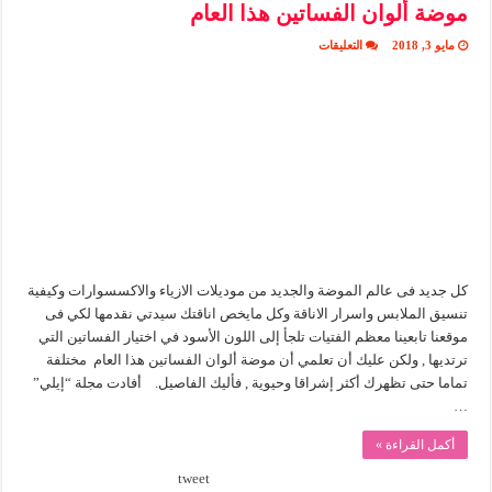
موضة ألوان الفساتين هذا العام
على
مايو 3, 2018
التعليقات
موضة
ألوان
الفساتين
هذا
العام
مغلقة
كل جديد فى عالم الموضة والجديد من موديلات الازياء والاكسسوارات وكيفية
تنسيق الملابس واسرار الاناقة وكل مايخص اناقتك سيدتي نقدمها لكي فى
موقعنا تابعينا معظم الفتيات تلجأ إلى اللون الأسود في اختيار الفساتين التي
ترتديها , ولكن عليك أن تعلمي أن موضة ألوان الفساتين هذا العام مختلفة
تماما حتى تظهرك أكثر إشراقا وحيوية , فأليك الفاصيل. أفادت مجلة “إيلي”
…
أكمل القراءة »
tweet