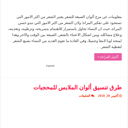
معلومات عن مزج ألوان الصبغة للشعر يعتبر الشعر من اكثر الامور التي
تستحوذ على تفكير المراة؛ ولان الشعر من اكثر الامور التي تبدو حسن
المراة، حيث ان النساء تحاول باستمرار للاهتمام بتسريحه، وترطيبه، وتغذيته،
وعلاج مشاكله، ومن اشكال الاعتناء بالشعر، الصبغة بين الوقت والاخر وهذا
لمنحه لونا لامعا وجميلا، وفي العادة ما تقوم العديد من النساء بصبغ الشعر
لتغطية الشعر …
أكمل القراءة »
tweet
طرق تنسيق ألوان الملابس للمحجبات
على
أكتوبر 30, 2018
التعليقات
طرق
تنسيق
ألوان
الملابس
للمحجبات
مغلقة