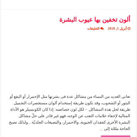
ألون تخفين بها عيوب البشرة
على
أبريل 5, 2018
التعليقات
ألون
تخفين
بها
عيوب
البشرة
مغلقة
تعانى العديد من النساء من مشاكل عدة فى بشرتها مثل الإحمرار أو البقع أو
البثور أو الشحوب، وقد تكون طريقة إستخدام ألوان مستجصرات التجميل
طريقة لحل هذة المشاكل. – لكل لون خصائصه: إذا كان الكونسيلر هو الأداة
المثالية لإخفاء علامات التعب عن الوجه، فهو غير قادر على حلّ مشاكل
البشرة الأخرى كفقدان الحيوية، والاحمرار، والتصبغات الجلديّة…ولذلك تصبح
الحاجة ملحّة إلى …