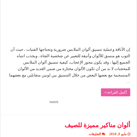
مغلقة
إن الأناقة وعملية تنسيق ألوان الملابس ضرورية وتحتاجها الفتيات ، حيث أن
الثوب هو منسق للألوان وأنيقة للتعبير عن شخصية الفتاة ، ويجذب انتباه
الجميع إليها ، وقد يكون محور الإعجاب، كيفية تنسيق ألوان الملابس
للمحجبات لا بد من أن تكون الألوان مختارة من ضمن العديد من الألوان
المنسجمة مع بعضها البعض من خلال التنسيق بين لونين متقابلين مع بعضهما
…
أكمل القراءة »
tweet
ألوان مناكير مميزة للصيف
على
مايو 9, 2018
التعليقات