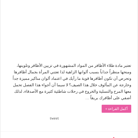
ألوان
مناكير
مميزة
للصيف
مغلقة
تعتبر مادة طلاء الأظافر من المواد المشهورة في تزيين الأظافر وتلوينها،
ومنحها منظراً جذاباً بسبب ألوانها الزاهية لذا تعتني المرأة بجمال أظافرها
وتحرص أن تكون أظافرها قوية ما رأيك في اعتماد ألوان مناكير مميزة جداً
وخارجة عن المألوف خلال هذا الصيف؟ لا سيما أن أجواء هذا الفصل تحمل
معها المرح والتسلية والخروج في رحلات شاطئية كثيرة مع الأصدقاء، لذلك
أضفي على أظافرك بريقاً …
أكمل القراءة »
tweet