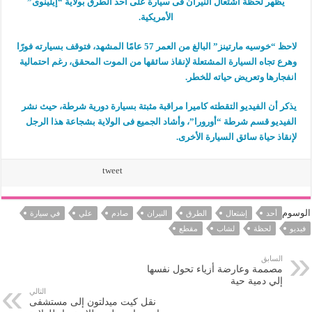
يظهر لحظة اشتعال النيران فى سيارة على أحد الطرق بولاية “إيلينوى”
الأمريكية.
لاحظ “خوسيه مارتينز” البالغ من العمر 57 عامًا المشهد، فتوقف بسيارته فورًا
وهرع تجاه السيارة المشتعلة لإنقاذ سائقها من الموت المحقق، رغم احتمالية
انفجارها وتعريض حياته للخطر.
يذكر أن الفيديو التقطته كاميرا مراقبة مثبتة بسيارة دورية شرطة، حيث نشر
الفيديو قسم شرطة “أورورا”، وأشاد الجميع فى الولاية بشجاعة هذا الرجل
لإنقاذ حياة سائق السيارة الأخرى.
tweet
الوسوم
أحد
إشتعال
الطرق
النيران
صادم
علي
في سيارة
فيديو
لحظة
لشاب
مقطع
السابق
مصممة وعارضة أزياء تحول نفسها
إلي دمية حية
التالي
نقل كيت ميدلتون إلى مستشفى