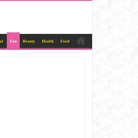
al
Fun
Beauty
Health
Food