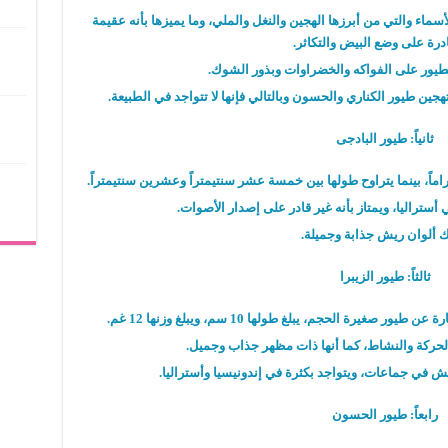
سماء والتي من أبرزها الهجين والنغل والملي، وما يميزها بأنه عقيمة
درة على وضع البيض والتكاثر.
لطيور على الفواكه والخضراوات وبذور الشوك.
جين طيور الكناري والحسون وبالتالي فإنها لا تتواجد في الطبيعة.
ثانياً: طيور
البادجى
راماً، بينما يتراوح طولها بين خمسة عشر سنتيمتراً وعشرين سنتيمتراً.
ستراليا، ويمتاز بأنه غير قادر على إصدار الأصوات.
ك ألوان ريش جذابة وجميلة.
ثالثاً: طيور الزيبرا
يرة الحجم، يبلغ طولها 10 سم، ويبلغ وزنها 12 غم.
لحركة والنشاط، كما أنها ذات مظهر جذاب وجميل.
ش في جماعات، ويتواجد بكثرة في إندونيسيا وأستراليا.
رابعاً: طيور الحسون