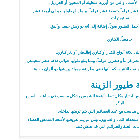
لأسماء والتي من أبرزها سطيلة أو المقنين أو القرديل.
عشر غراماً وتسعة عشر غراماً، بينما يبلغ طولها حوالي أربعة عشر
سنتيمترات.
 أجمل الطيور صوتاً، إضافة إلى أنه ذو ريش جميل وأنيق.
خامساً: الكناري
ى ثلاثة أنواع الكنار أو كناري إطلنطي أو نغر كناري.
 غراماً وعشرين غراماً، بينما يبلغ طولها حوالي ثلاثة عشر سنتيمتر.
لفت للانتباه، كما أنها تغني بطريقة جميلة وريشها ذو ألوان جذابة.
ة طيور الزينة
ه ينصح باختيار مكان تصله أشعة الشمس بشكل مناسب في ساعات الصباح
الباكر.
اسب مع عدد العصافير التي يتم تربيتها بداخله.
تخدام الماء والصابون، ومن ثم يتم تعريضها لأشعة الشمس للقضاء
ات الحية والجراثيم التي قد تعيش فيه.