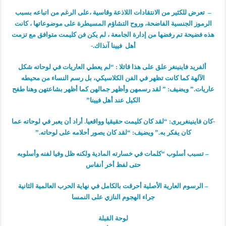
– تعرض للكثير من الانتقادات اللاذعة وقاسية ،على الرغم من اتباعه بسبب
الرموز الجنسية الفاضحة، وروح التشاؤم المسيطرة على موضوعاتها ، كانت
هذه فضيحة تم رفضها من إدارة الجامعة ، لم يكن فن كليمت متوافق مع تزمت
أهل فيينا آنذاك.-
ألفريد فاينينغر علق على هذا قائلا : “لم يعطي العاريات في لوحاته شكل
الآلهة كما كانت تظهر في الفن الكلاسيكي، بل رسم النساء من محيطه
عاريات.” ويضيف: ” لقد رسمهن وأظهر جمالهن كما أظهر بشاعتهن وهنا طفح
الكيل عند أهل فيينا”
-كان فاينينغريرى: “لقد كان كليمت حقيقيا وواقعيا. أراد أن يعبر في لوحاته عما
كان يفكر به.” ويضيف: “لقد كان يصور أحلامه على لوحاته.”
– تسبب أسلوب “كلمات في خسارته المادية ولكنه ظل وفيا لفنه وأسلوبه
حتى لفظ أخر أنفاس
– الرسوم العارية الأصلية أحرقت بالكامل في نهاية الحرب العالمية الثانية
جراء الهجوم النازي على النمسا
لوحة القبلة