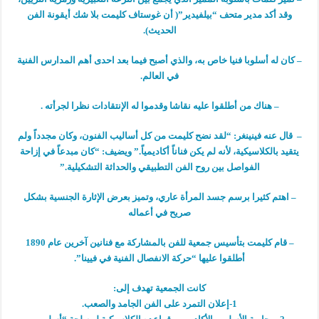
وقد أكد مدير متحف “بيلفيدير”( أن غوستاف كليمت بلا شك أيقونة الفن
الحديث).
– كان له أسلوبا فنيا خاص به، والذي أصبح فيما بعد احدى أهم المدارس الفنية
في العالم.
– هناك من أطلقوا عليه نقاشا وقدموا له الإنتقادات نظرا لجرأته .
– قال عنه فينينغر: “لقد نضح كليمت من كل أساليب الفنون، وكان مجدداً ولم
يتقيد بالكلاسيكية، لأنه لم يكن فناناً أكاديمياً.” ويضيف: “كان مبدعاً في إزاحة
الفواصل بين روح الفن التطبيقي والحداثة التشكيلية.”
– اهتم كثيرا برسم جسد المرأة عاري، وتميز بعرض الإثارة الجنسية بشكل
صريح في أعماله
– قام كليمت بتأسيس جمعية للفن بالمشاركة مع فنانين آخرين عام 1890
أطلقوا عليها “حركة الانفصال الفنية في فيينا”.
كانت الجمعية تهدف إلى:
1-إعلان التمرد على الفن الجامد والصعب.