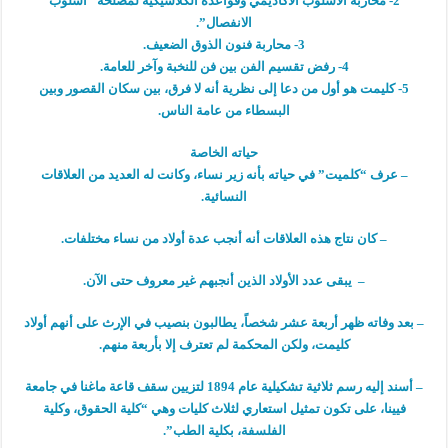
2- محاربة الأسلوب الأكاديمي وقواعده الكلاسيكية لمصلحة “أسلوب
الانفصال”.
3- محاربة فنون الذوق الضعيف.
4- رفض تقسيم الفن بين فن للنخبة وآخر للعامة.
5- كليمت هو أول من دعا إلى نظرية أنه لا فرق، بين سكان القصور وبين
البسطاء من عامة الناس.
حياته الخاصة
– عرف “كلميت” في حياته بأنه زير نساء، وكانت له العديد من العلاقات
النسائية.
– كان نتاج هذه العلاقات أنه أنجب عدة أولاد من نساء مختلفات.
– يبقى عدد الأولاد الذين أنجبهم غير معروف حتى الآن.
– بعد وفاته ظهر أربعة عشر شخصاً، يطالبون بنصيب في الإرث على أنهم أولاد
كليمت، ولكن المحكمة لم تعترف إلا بأربعة منهم.
– أسند إليه رسم ثلاثية تشكيلية عام 1894 لتزيين سقف قاعة ماغنا في جامعة
فيينا، على تكون تمثيل استعاري لثلاث كليات وهي “كلية الحقوق، وكلية
الفلسفة، بكلية الطب”.