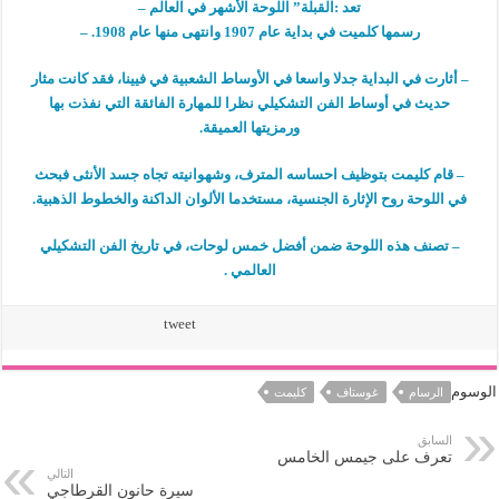
تعد :القبلة” اللوحة الأشهر في العالم –
رسمها كلميت في بداية عام 1907 وانتهى منها عام 1908. –
– أثارت في البداية جدلا واسعا في الأوساط الشعبية في فيينا، فقد كانت مثار
حديث في أوساط الفن التشكيلي نظرا للمهارة الفائقة التي نفذت بها
ورمزيتها العميقة.
– قام كليمت بتوظيف احساسه المترف، وشهوانيته تجاه جسد الأنثى فبحث
في اللوحة روح الإثارة الجنسية، مستخدما الألوان الداكنة والخطوط الذهبية.
– تصنف هذه اللوحة ضمن أفضل خمس لوحات، في تاريخ الفن التشكيلي
العالمي .
tweet
الوسوم
الرسام
غوستاف
كليمت
السابق
تعرف على جيمس الخامس
التالي
سيرة حانون القرطاجي