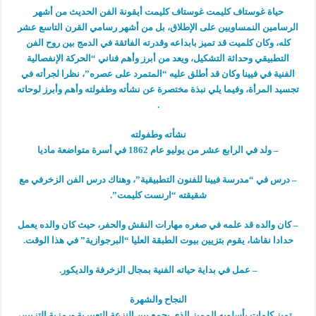
حياة غوستاف كليمت غوستاف كليمت أيقونة الفن الحديث من أشهر
الرسامين النمساويين على الإطلاق، بل من أشهر رسامي القرن التاسع عشر
كله، وكان كلميت قد تميز بابداعه وقدرته الفائقة في الدمج بين روح الفن
التطبيقي وحداثة التشكيل، ويعد من أبرز وأهم فناني “الحركة الإنفصالية
الفنية في فيينا وكان قد أطلق عليه “المتمرد على عصره”، نظرا لجرأته في
تجسيد المرأة، وفيما يلي نبذة مختصرة عن نشأته وطفولته وأهم وأبرز لوحاته
.
نشأته وطفولته
– ولد في الرابع عشر من يوليو عام 1862 في أسرة متواضعة ماديا
– درس في “مدرسة فيينا للفنون التطبيقية”، وهناك درس الفن الزخرفي مع
شقيقته “ارنست كليمت”.
– كان والده قد علمه في صغره مهارات النقش والحفر، حيث كان والده يعمل
حدادا نقاشا، يقوم بتزيين بيوت الطبقة العليا “البرجوازية” في هذا الوقت.
– عمل في بداية حياته الفنية بمجال الزخرفة والديكور.
النجاح والشهرة
– تميز كلمات بأسلوبه المميز الذي يجمع بين النزعة التعبيرية ورمزية التزيين،