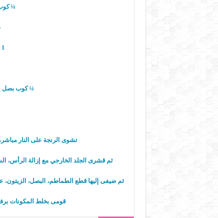
¼ كوب 
ع
1 ملعقة صغيرة خل أبيض
¼ كوب بصل إ
تشوى الرنجة على النار مباشرة
ثم قشرى الجلد الخارجي مع إزالة الرأس، ا
ثم ضيفى إليها قطع الطماطم، البصل، الزيتون، عص
قومى بخلط المكونات برفق