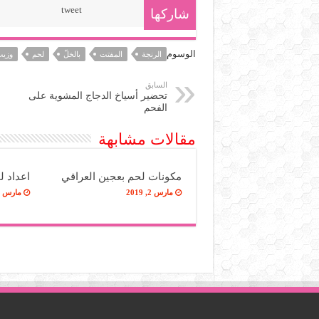
tweet
شاركها
الوسوم
الرنجة
المفتت
بالخلّ
لحم
وزيت
السابق
تحضير أسياخ الدجاج المشوية على
الفحم
مقالات مشابهة
مكونات لحم بعجين العراقي
اعداد ل
مارس 2, 2019
مارس 2, 2019