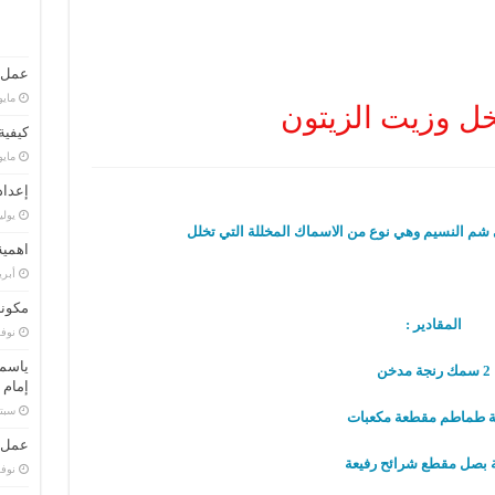
عمل 
مايو 5, 9
خل وزيت الزيتون
كيفية ا
مايو 31, 8
إعداد
يوليو 30,
في شم النسيم وهي نوع من الاسماك المخللة التي تخلل
اهمية
أبريل 22
مكونا
المقادير :
نوفمبر 
ياسم
2 سمك رنجة مدخن
إمام
سبتمبر 
عمل ط
نوفمبر 