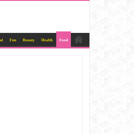
al
Fun
Beauty
Health
Food