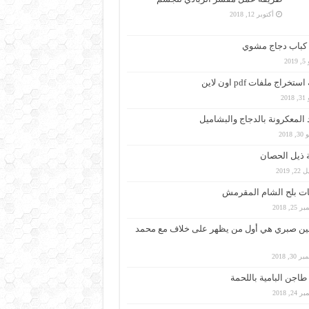
أكتوبر 12, 2018
كباب دجاج مشوي
201
ستخراج ملفات pdf اون لاين
201
 المعكرونة بالدجاج والبشاميل
 2018
 ذيل الحصان
, 2019
ت بلح الشام المقرمش
25, 2018
ين صبري هي أول من يظهر على خلاف مع محمد
30, 2018
اجن البامية باللحمة
24, 2018