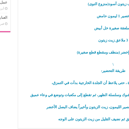
عمل ا
زيتون أسود(منزوع النوى)
أبريل 22
صير 1 ليمون حامض
العنا
فبراير 
3 ملاعق زيت زيتون
خضر (منظف ومقطع قطع صغيرة)
\
طريقة التحضير:
 ، حتى يلاحظ أن الجلدة الخارجية بدأت في التمزق،
لشوك وسلسلة الظهر، ثم تقطع إلى مكعبات وتوضع في وعاء عميق
ير الليمون، زيت الزيتون وأخيراً يضاف البصل الأخضر
 ثم نضيف القليل من زيت الزيتون على الوجه