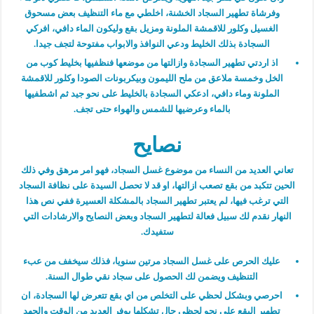
وفرشاة تطهير السجاد الخشنة، اخلطي مع ماء التنظيف بعض مسحوق
الغسيل وكلور للاقمشة الملونة ومزيل بقع وليكون الماء دافي، افركي
السجادة بذلك الخليط ودعي النوافذ والابواب مفتوحة لتجف جيدا.
اذ اردتي تطهير السجادة وازالتها من موضعها فنظفيها بخليط كوب من
الخل وخمسة ملاعق من ملح الليمون وبيكربونات الصودا وكلور للاقمشة
الملونة وماء دافي، ادعكي السجادة بالخليط على نحو جيد ثم اشطفيها
بالماء وعرضيها للشمس والهواء حتى تجف.
نصايح
تعاني العديد من النساء من موضوع غسل السجاد، فهو امر مرهق وفي ذلك
الحين تتكبد من بقع تصعب ازالتها، او قد لا تحصل السيدة على نظافة السجاد
التي ترغب فيها، لم يعتبر تطهير السجاد بالمشكلة العسيرة ففي نص هذا
النهار نقدم لك سبيل فعالة لتطهير السجاد وبعض النصايح والارشادات التي
ستفيدك.
عليك الحرص على غسل السجاد مرتين سنويا، فذلك سيخفف من عبء
التنظيف ويضمن لك الحصول على سجاد نقي طوال السنة.
احرصي وبشكل لحظي على التخلص من اي بقع تتعرض لها السجادة، ان
تطهير البقع على نحو لحظي حال تشكلها يوفر العديد من الوقت والجهد