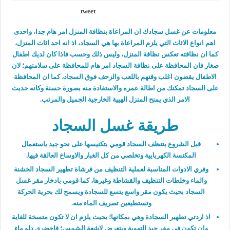
tweet
معلومات عن غسل سجادك ان المراعاة بنظافة المنزل امر هام جدا، واحدى
اهم انواع الاثاث التي يلزم المراعاة بها هي السجاد، اذ انه احد اثاث المنزل،
كما ان نظافته تعكس نظافة المنزل، وليس ذلك وحسب فاذا كان لديك اطفال
صغار فان المحافظة على نظافة السجاد امر هام للمحافظة على سلامتهم؛ لان
الاطفال يقضون اغلب وقتهم باللعب والزحف فوق السجاد، كما ان المحافظة
على السجاد تمكنك من اطالة عمره والاستفادة منه بصورة حسنة وكانه حديث
الامر الذي يمنح المنزل الهيية الخارجية الجميل والمرتب.
طريقة غسل السجاد
قبل الشروع بتنظف السجاد قومي بتكنيسها على نحو جيد باستعمال
المكنسة الكهربايية وتخلصي من كل الغبار والاوساخ العالقة فيها.
وفري الادوات المناسبة لعملية التنظيف من فرشاة تطهير السجاد الخشنة
والماء وخلطات التنظيف والقشاطة وغيرها، كما قومي بادخار مقر غسل
السجاد بحيث يكون مقر واسع يتسع للسجادة ويسمح لك بحرية الحركة
وتستطيعين تصريف الماء منه.
اذ اردتي تطهير السجادة وهي بمكانها؛ بحيث يلزم ان لا تكون متسخة للغاية
وان تكون في مقر جيد التهوية ويتعرض لاشعة الشمس؛ فاحضري دلو ماء