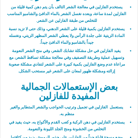
يستخدم الفازلين في معالجة الشعر التالف بأن يتم دهن كمية قليلة من
الفازلين لمدة ساعة، وبعده نغسل الشعر بالماء الدافئ والشامبو المناسب
للتخلص من طبقة الفازلين عن الشعر.
يستخدم الفازلين بكمية قليلة على الشعر الدهني، وذلك حتى لا تزيد نسبة
المادة الزيتية على جلدة الرأس ولا يعطي الشعر المظهر الزيتي، ونغسله
جيداً بالشامبو والماء الدافئ جيداُ.
يفيد الفازلين في حل مشكلة تشابك الشعر، وفي منح الشعر النعومة
وتسهيل عملية وطريقة التصفيف وفي معالجة مشكلة تساقط الشعر، مع
مراعاة عدم وضع الفازلين بكمية كبيرة على الشعر لتفادي مشكلة صعوبة
إزالته ومشكلة ظهور لمعان على الشعر غير مستحب الشكل.
بعض الإستعمالات الجمالية
المفيدة للفازلين
يستعمل الفازلين في تجميل وترتيب الحواجب والشعر المتطاير والغير
منظم به.
يستخدم الفازلين في دهن الركبة و كعب القدم والأكواع به، حيث يفيد في
التخلص من الخشونة ومنح الجلد الليونة والنعومة.
وضع مسحة قليلة جداً من الفازلين على جذور الرموش يزيد من كثافتها