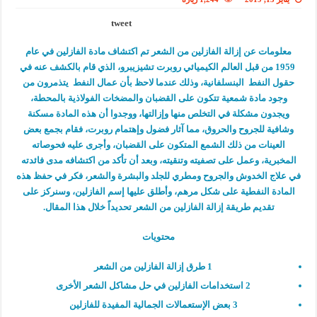
tweet
معلومات عن إزالة الفازلين من الشعر تم اكتشاف مادة الفازلين في عام
1959 من قبل العالم الكيميائي روبرت تشيزيبرو، الذي قام بالكشف عنه في
حقول النفط البنسلفانية، وذلك عندما لاحظ بأن عمال النفط يتذمرون من
وجود مادة شمعية تتكون على القضبان والمضخات الفولاذية بالمحطة،
ويجدون مشكلة في التخلص منها وإزالتها، ووجدوا أن هذه المادة مسكنة
وشافية للجروح والحروق، مما آثار فضول وإهتمام روبرت، فقام بجمع بعض
العينات من ذلك الشمع المتكون على القضبان، وأجرى عليه فحوصاته
المخبرية، وعمل على تصفيته وتنقيته، وبعد أن تأكد من اكتشافه مدى فائدته
في علاج الخدوش والجروح ومطري للجلد والبشرة والشعر، فكر في حفظ هذه
المادة النفطية على شكل مرهم، وأطلق عليها إسم الفازلين، وسنركز على
تقديم طريقة إزالة الفازلين من الشعر تحديداً خلال هذا المقال.
محتويات
1
طرق إزالة الفازلين من الشعر
2
استخدامات الفازلين في حل مشاكل الشعر الأخرى
3
بعض الإستعمالات الجمالية المفيدة للفازلين