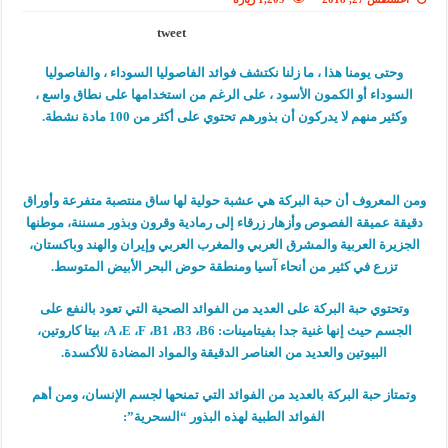
tweet
وحتى يومنا هذا ، ما زلنا نكتشف فوائد الفاصوليا السوداء ، والفاصوليا
السوداء أو الكمون الأسود ، على الرغم من استخدامها على نطاق واسع ،
وكثير منهم لا يدركون أن بذورهم تحتوي على أكثر من 100 مادة نشطة.
ومن المعروف أن حبة البركة هي عشبة حولية لها ساق منتصبة متفرعة وأوراق
دقيقة عميقة الفصوص وأزهار زرقاء إلى رمادية وقرون وبذور مسننة، موطنها
الجزيرة العربية والمشرق العربي والمغرب العربي وإيران والهند وباكستان،
تزرع في كثير من أنحاء آسيا ومنطقة حوض البحر الأبيض المتوسط.
وتحتوي حبة البركة على العديد من الفوائد الصحية التي تعود بالنفع على
الجسم حيث إنها غنية جدا بفيتامينات: A ،E ،F ،B1 ،B3 ،B6، بيتا كاروتين،
البيوتين والعديد من العناصر الدقيقة والمواد المضادة للأكسدة.
وتمتاز حبة البركة بالعديد من الفوائد التي تمنحها لجسم الإنسان، ومن أهم
الفوائد الطبية لهذه البذور “السحرية”: