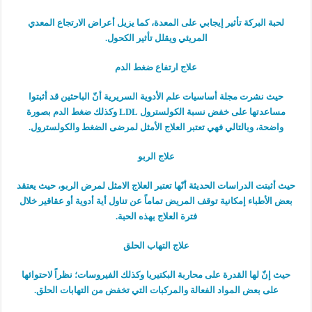
لحبة البركة تأثير إيجابي على المعدة، كما يزيل أعراض الارتجاع المعدي
المريئي ويقلل تأثير الكحول.
علاج ارتفاع ضغط الدم
حيث نشرت مجلة أساسيات علم الأدوية السريرية أنّ الباحثين قد أثبتوا
مساعدتها على خفض نسبة الكولسترول LDL وكذلك ضغط الدم بصورة
واضحة، وبالتالي فهي تعتبر العلاج الأمثل لمرضى الضغط والكولسترول.
علاج الربو
حيث أثبتت الدراسات الحديثة أنّها تعتبر العلاج الامثل لمرض الربو، حيث يعتقد
بعض الأطباء إمكانية توقف المريض تماماً عن تناول أية أدوية أو عقاقير خلال
فترة العلاج بهذه الحبة.
علاج التهاب الحلق
حيث إنّ لها القدرة على محاربة البكتيريا وكذلك الفيروسات؛ نظراً لاحتوائها
على بعض المواد الفعالة والمركبات التي تخفض من التهابات الحلق.