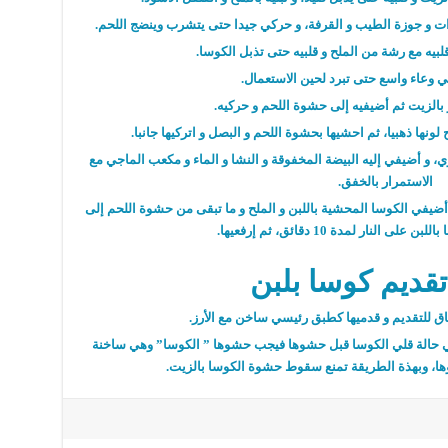
ات و جوزة الطيب و القرفة، و حركي جيدا حتى يتشرب وينضج اللحم.
بيه مع رشة من الملح و قلبيه حتى تذبل الكوسا.
وعاء واسع حتى تبرد لحين الاستعمال.
ز بالزيت ثم أضيفيه إلى حشوة اللحم و حركيه.
لونها ذهبيا، ثم احشيها بحشوة اللحم و البصل و اتركيها جانبا.
، و أضيفي إليه البيضة المخفوقة و النشا و الماء و مكعب الماجي مع
الاستمرار بالخفق.
 أضيفي الكوسا المحشية باللبن و الملح و ما تبقى من حشوة اللحم إلى
ى النار لمدة 10 دقائق، ثم إرفعيها.
قديم كوسا بلبن
ق للتقديم و قدميها كطبق رئيسي ساخن مع الأرز.
في حالة قلي الكوسا قبل حشوها فيجب حشوها ” الكوسا” وهي ساخنة
ها، وبهذة الطريقة تمنع سقوط حشوة الكوسا بالزيت.