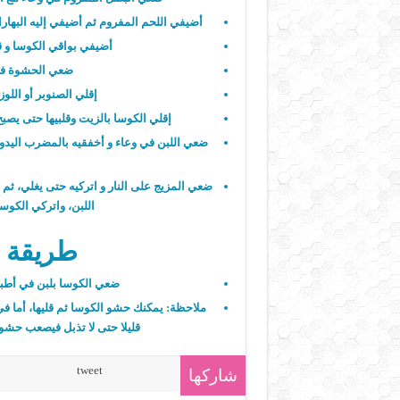
أضيفي اللحم المفروم ثم أضيفي إليه البهار
أضيفي بواقي الكوسا و قل
ضعي الحشوة في 
إقلي الصنوبر أو اللو
إقلي الكوسا بالزيت وقلبيها حتى يصبح 
ضعي اللبن في وعاء و أخفقيه بالمضرب اليدوي
ضعي المزيج على النار و اتركيه حتى يغلي، ثم
اللبن، واتركي الكوسا باللبن عل
طريقة ت
ضعي الكوسا بلبن في أطبا
ملاحظة: يمكنك حشو الكوسا ثم قليها، أما 
قليلا حتى لا تذبل فيصعب حشو
tweet
شاركها