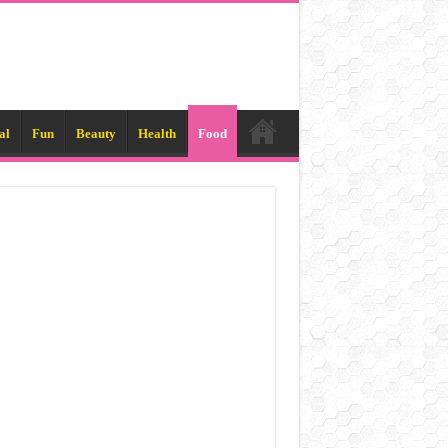
al
Fun
Beauty
Health
Food