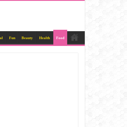
al
Fun
Beauty
Health
Food