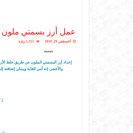
عمل أرز بسمتي ملون
أغسطس 29, 2018
1,315 زيارة
tweet
إعداد أرز البسمتي الملون عن طريق خلط الأرز م
والأخضر. إنه آمن للغاية ويمكن إضافته إ
2 كوب ارز بسمتي منقوع
½ م