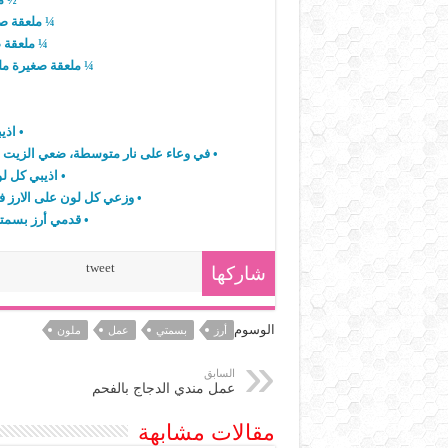
¼ ملعقة صغ
¼ ملعقة 
¼ ملعقة صغيرة مل
• اذي
• في وعاء على نار متوسطة، ضعي الزيت وال
• اذيبي كل ل
• وزعي كل لون على الارز ف
• قدمي أرز بسمتي
tweet
شاركها
الوسوم
أرز
بسمتي
عمل
ملون
السابق
عمل مندي الدجاج بالفحم
مقالات مشابهة