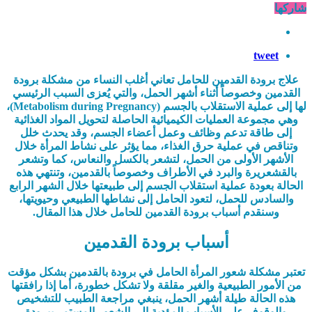
شاركها
tweet
علاج برودة القدمين للحامل تعاني أغلب النساء من مشكلة برودة
القدمين وخصوصاً أثناء أشهر الحمل، والتي يُعزى السبب الرئيسي
لها إلى عملية الاستقلاب بالجسم (Metabolism during Pregnancy)
،
وهي مجموعة العمليات الكيميائية الحاصلة لتحويل المواد الغذائية
إلى طاقة تدعم وظائف وعمل أعضاء الجسم، وقد يحدث خلل
وتناقص في عملية حرق الغذاء، مما يؤثر على نشاط المرأة خلال
الأشهر الأولى من الحمل، لتشعر بالكسل والنعاس، كما وتشعر
بالقشعريرة والبرد في الأطراف وخصوصاً بالقدمين، وتنتهي هذه
الحالة بعودة عملية استقلاب الجسم إلى طبيعتها خلال الشهر الرابع
والسادس للحمل، لتعود الحامل إلى نشاطها الطبيعي وحيويتها،
وسنقدم أسباب برودة القدمين للحامل خلال هذا المقال.
أسباب برودة القدمين
تعتبر مشكلة شعور المرأة الحامل في برودة بالقدمين بشكل مؤقت
من الأمور الطبيعية والغير مقلقة ولا تشكل خطورة، أما إذا رافقتها
هذه الحالة طيلة أشهر الحمل، ينبغي مراجعة الطبيب للتشخيص
والوقوف على الأسباب المؤدية إلى الشعور المستمر ببرودة