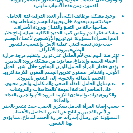
القدمين، ومن هذه الأسباب ما يلي:
وجود مشكلة بوظائف الكلى أو الغدة الدرقية لدى الحامل،
حيث تتسبب بحدوث خلل بحيوية الجسم ونشاطه، وقد
يصاحبها حالة من التقيؤ والغثيان وبرودة الأطراف.
مشكلة فقر الدم ونقص كمية الحديد الكافية لعملية إنتاج خلايا
الدم الحمراء المسؤولة عن توزيع الأوكسجين لأعضاء الجسم،
حيث يؤدي نقصه لتدني عملية الأيض والتسبب بالشعور
البطيء ببرودة الأطراف.
تؤثر قلة النوم لدى لأم الحامل على توازن وتنظيم درجة حرارة
أعضاء الجسم والدماغ، مما يزيد من مشكلة برودة القدمين.
يؤدي فقدان المرأة الحامل للوزن المفاجئ خلال أشهر الحمل
الأولى، وانخفاض مستوى تخزين الجسم للدهون اللازمة لتزويد
الجسم بالطاقة والحيوية، إلى الشعور بالبرودة.
عدم تناول الحامل للغذاء الصحي والمتكامل، والغير محتوي
على العناصر الغذائية المهمة كالفيتامينات والبروتينات
والكربوهيدرات والمعادن اللازمة لتزويد الأم والجنين بالغذاء
والطاقة.
بسبب إصابة المرأة الحامل بسكري الحمل، حيث تشعر بالخدر
والألم بالقدمين والناتج عن الضرر الحاصل بالأعصاب
المسؤولة عن إرسال إشارات حرارة الجسم للدماغ، مما يؤدي
لهذا الشعور.