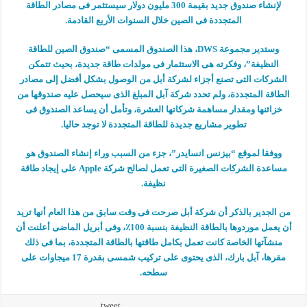
لإنشاء صندوق جديد بقيمة 300 مليون دولار سيستثمر فى مصادر الطاقة
المتجددة فى الصين خلال السنوات الأربع القادمة.
وستدير مجموعة DWS، هذا الصندوق المسمى “صندوق الصين للطاقة
النظيفة”، وفكرته هى الاستثمار فى مولدات طاقة جديدة، بحيث تتمكن
الشركات التى تصنع أجزاء لشركة أبل من الوصول بشكل أفضل إلى مصادر
الطاقة المتجددة، ولم تحدد شركة آبل المبلغ الذى سيحصل عليه صندوقها من
خزائنها ومقدار مساهمة شركاتها العشرة، وتأمل أن يساعد الصندوق فى
تطوير مشاريع جديدة للطاقة المتجددة لا توجد حاليا.
ووفقا لموقع “بيزنس انسايدر”، جزء من السبب وراء إنشاء الصندوق هو
مساعدة الشركات الصغيرة التى تعمل لصالح شركة Apple على إيجاد طاقة
نظيفة.
من الجدير بالذكر أن شركة أبل صرحت فى وقت سابق من هذا العام أنها تريد
أن يعمل موردوها بالطاقة النظيفة بنسبة 100٪، وفى أبريل الماضى أعلنت أن
منشآتها الخاصة كانت تعمل بكامل طاقتها بالطاقة المتجددة، بما فى ذلك
مقرها، آبل بارك، الذى يحتوى على تركيب شمسى بقدرة 17 ميجاوات على
سطحه.
tweet