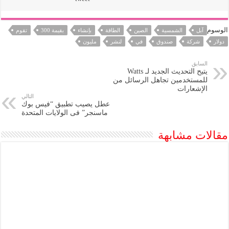
الوسوم
آبل
الشمسية
الصين
الطاقة
بإنشاء
بقيمة 300
تقوم
دولار
شركة
صندوق
في
لنشر
مليون
السابق
يتيح التحديث الجديد لـ Watts
للمستخدمين تجاهل الرسائل من
الإشعارات
التالي
عطل يصيب تطبيق “فيس بوك
ماسنجر” فى الولايات المتحدة
مقالات مشابهة