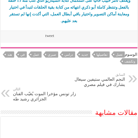
ويعكف تامر حبيب حاليا على استكمال كتابة السيناريو الذي كتب منه 15 حلقة
بالفعل وتنتظر كاملة أبو ذكري انتهائه من كتابة بقية الحلقات لتبدأ في اختيار
ومعاينة أماكن التصوير واختيار باقي أبطال العمل، التي أكدت إنها لم تستقر
بعد عليهم.
tweet
الوسوم
تعمل
تفاصيلها
جديد
درامي
صبري
عمل
في
هند
وتكشف
السابق
النجم العالمي ستيفين سيغال
يشارك في فيلم مصري
التالي
زار تونس مؤخرا الموت يُغيّب الفنان
الجزائري رشيد طه
مقالات مشابهة