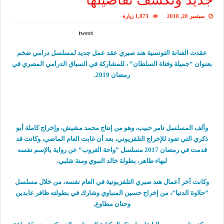
سبتمبر 20, 2018
1,073 زيارة
tweet
عقدت الفنانة التونسية هند صبري عقد عمل جديد لمسلسل درامي ضخم
بعنوان “جميلة وفتاة السلطان” ، للمشاركة في السباق الدرامي المصري في
رمضان 2019.
وألف المسلسل تامر حبيب، وهو من إنتاج محمد مشيش، وإخراج كاملة أبو
ذكري التي تعود للإخراج التلفزيوني، بعد أن غابت العام الماضي، وكانت قد
قدمت في رمضان 2017 مسلسل ”واحة الغروب” عن رواية بالإسم نفسه
لبهاء طاهر، بطولة خالد النبوي ومنة شلبي.
وكانت آخر أعمال هند صبري التلفزيونية في العام نفسه، من خلال مسلسل
”حلاوة الدنيا”، من إخراج حسين المنباوي وشارك في بطولته ظافر عابدين
وحنان مطاوع.