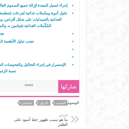
إجراء غسيل للمعدة لإزالة جميع السموم العالقة
تناول أدوية ومكملات غذائية بُجرعات مُنتظمة و
الغذائية بالصيدليات على شكل أقراص، ومن ا
المُكّملات الغذائية (فيتامين ه، وال
تجن
تجنب تناول الأطعمة ا
الإستمرار في إجراء التحاليل والفحوصات ال
نسبة الزئب
tweet
شاركها
الوسوم
التسمم
بالزئبق
تشخيص
السابق
ما هو سبب ظهور خط أسود على
الظفر