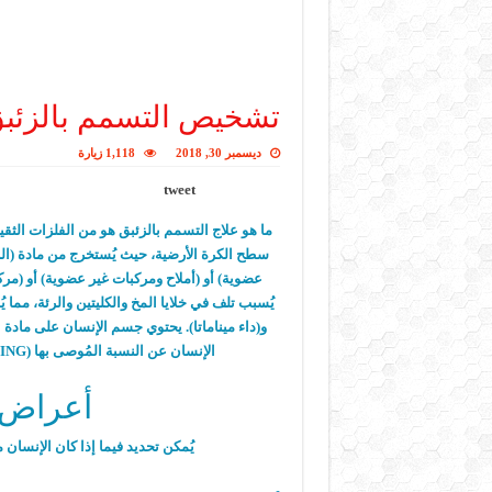
تشخيص التسمم بالزئب
ديسمبر 30, 2018
1,118 زيارة
tweet
ما هو علاج التسمم بالزئبق هو من الفلزات الثقي
سطح الكرة الأرضية، حيث يُستخرج من مادة (الز
عضوية) أو (أملاح ومركبات غير عضوية) أو (مرك
يُسبب تلف في خلايا المخ والكليتين والرئة، مما
و(داء ميناماتا). يحتوي جسم الإنسان على ماد
الإنسان عن النسبة المُوصى بها (MERCURY POISONING) يحدث ما يُعرف ب التسمم بالزئبق.
أعراض ا
يُمكن تحديد فيما إذا كان الإنسان