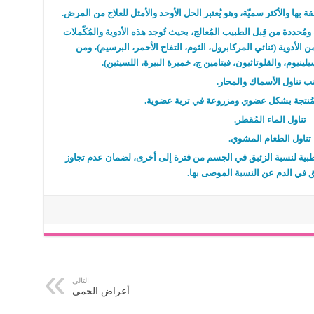
 بها والأكثر سميّة، وهو يُعتبر الحل الأوحد والأمثل للعلاج من المرض.
مُحددة من قِبل الطبيب المُعالج، بحيث تُوجد هذه الأدوية والمُكّملات
لأدوية (ثنائي المركابرول، الثوم، التفاح الأحمر، البرسيم)، ومن
سيلينيوم، والقلوتاثيون، فيتامين ج، خميرة البيرة، اللسيثين).
ب تناول الأسماك والمحار.
لمُنتجة بشكل عضوي ومزروعة في تربة عضوية.
تناول الماء المُقطر.
تناول الطعام المشوي.
طبية لنسبة الزئبق في الجسم من فترة إلى أخرى، لضمان عدم تجاوز
ق في الدم عن النسبة الموصى بها.
التالي
أعراض الحمى