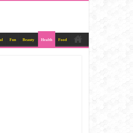
al
Fun
Beauty
Health
Food