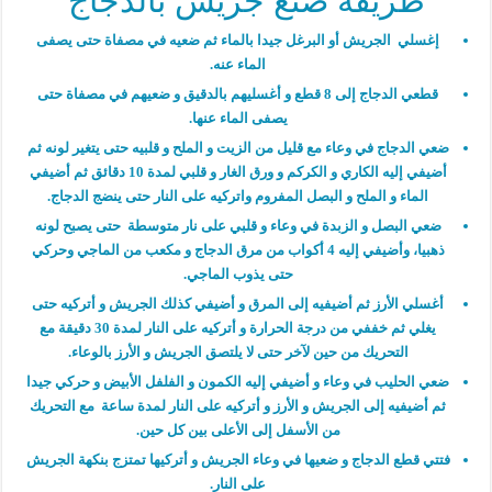
طريقة صنع جريش بالدجاج
إغسلي الجريش أو البرغل جيدا بالماء ثم ضعيه في مصفاة حتى يصفى
الماء عنه.
قطعي الدجاج إلى 8 قطع و أغسليهم بالدقيق و ضعيهم في مصفاة حتى
يصفى الماء عنها.
ضعي الدجاج في وعاء مع قليل من الزيت و الملح و قلبيه حتى يتغير لونه ثم
أضيفي إليه الكاري و الكركم و ورق الغار و قلبي لمدة 10 دقائق ثم أضيفي
الماء و الملح و البصل المفروم واتركيه على النار حتى ينضج الدجاج.
ضعي البصل و الزبدة في وعاء و قلبي على نار متوسطة حتى يصبح لونه
ذهبيا، وأضيفي إليه 4 أكواب من مرق الدجاج و مكعب من الماجي وحركي
حتى يذوب الماجي.
أغسلي الأرز ثم أضيفيه إلى المرق و أضيفي كذلك الجريش و أتركيه حتى
يغلي ثم خففي من درجة الحرارة و أتركيه على النار لمدة 30 دقيقة مع
التحريك من حين لآخر حتى لا يلتصق الجريش و الأرز بالوعاء.
ضعي الحليب في وعاء و أضيفي إليه الكمون و الفلفل الأبيض و حركي جيدا
ثم أضيفيه إلى الجريش و الأرز و أتركيه على النار لمدة ساعة مع التحريك
من الأسفل إلى الأعلى بين كل حين.
فتتي قطع الدجاج و ضعيها في وعاء الجريش و أتركيها تمتزج بنكهة الجريش
على النار.