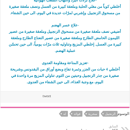
-علاج نزلات البرد والتهاب الشعب الهوائية
أخلطي كوباً من مغلي الحلبة وملعقة كبيرة من العسل ونصف ملعقة صغيرة
من مسحوق الزنجبيل. وإشربي لمرّات عديدة في اليوم، الى حين الشفاء.
-علاج عسر الهضم
أضيفي نصف ملعقة صغيرة من مسحوق الزنجبيل وملعقة صغيرة من عصير
الليمون الحامض الطازج وملعقة صغيرة من عصير النعناع الطازج وملعقة
كبيرة من العسل. إخلطي المزيج وتناوليه ثلاث مرّات يومياً، الى حين تحسّن
عملية الهضم.
-تعزيز المناعة ومقاومة العدوى
أخلطي 4 حبات من الجزر وثمرة تفاح وبضع أوراق من البقدونس وشريحة
صغيرة من جذر الزنجبيل وحبتين من الثوم. تناولي المزيج مرة واحدة في
اليوم، مع وجبة الغذاء، الى حين الشفاء من العدوى.
tweet
الوسوم
الزنجبيل
سحرية
فوائد
له
السابق