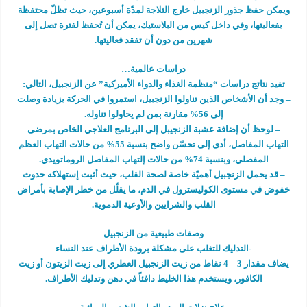
ويمكن حفظ جذور الزنجبيل خارج الثلاجة لمدّة أسبوعين، حيث تظلّ محتفظة
بفعاليتها، وفي داخل كيس من البلاستيك، يمكن أن تُحفظ لفترة تصل إلى
شهرين من دون أن تفقد فعاليتها.
دراسات عالمية…
تفيد نتائج دراسات “منظمة الغذاء والدواء الأميركية” عن الزنجبيل، التالي:
– وجد أن الأشخاص الذين تناولوا الزنجبيل، استمروا في الحركة بزيادة وصلت
إلى 56% مقارنة بمن لم يحاولوا تناوله.
– لوحظ أن إضافة عشبة الزنجيبل إلى البرنامج العلاجي الخاص بمرضى
التهاب المفاصل، أدى إلى تحسّن واضح بنسبة 55% من حالات التهاب العظم
المفصلي، وبنسبة 74% من حالات إلتهاب المفاصل الروماتويدي.
– قد يحمل الزنجبيل أهميّة خاصة لصحة القلب، حيث أثبت إستهلاكه حدوث
خفوض في مستوى الكوليسترول في الدم، ما يقلّل من خطر الإصابة بأمراض
القلب والشرايين والأوعية الدموية.
وصفات طبيعية من الزنجبيل
-التدليك للتغلب على مشكلة برودة الأطراف عند النساء
يضاف مقدار 3 – 4 نقاط من زيت الزنجبيل العطري إلى زيت الزيتون أو زيت
الكافور، ويستخدم هذا الخليط دافئاً في دهن وتدليك الأطراف.