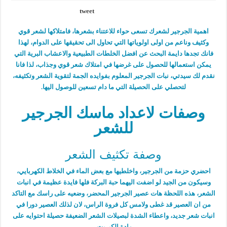
tweet
اهمية الجرجير لشعرك تسعى حواء للاعتناء بشعرها، فامتلاكها لشعر قوي
وكثيف وناعم من اولى اولوياتها التي تحاول الى تحقيقها على الدوام، لهذا
فانك تجدها دايمة البحث عن افضل الخلطات الطبيعية والاعشاب البرية التي
يمكن استعمالها للحصول على غرضها في امتلاك شعر قوي وجذاب، لذا فانا
نقدم لك سيدتي، نبات الجرجير المعلوم بفوايده الجمة لتقوية الشعر وتكثيفه،
لتحصلي على الحصيلة التي ما دام تسعين للوصول اليها.
وصفات لاعداد ماسك الجرجير
للشعر
وصفة تكثيف الشعر
احضري حزمة من الجرجير، واخلطيها مع بعض الماء في الخلاط الكهربايي،
وسيكون من الجيد لو اضفت اليهما حبة البركة فلها فايدة عظيمة في انبات
الشعر، هذه اللحظة هات عصير الجرجير المحضر، وضعيه على راسك مع التاكد
من ان العصير قد غطى ولامس كل فروة الراس، لان لذلك العصير دورا في
انبات شعر جديد، واعطاء الشدة لبصيلات الشعر الضعيفة حصيلة احتوايه على
مادة الكبريت.