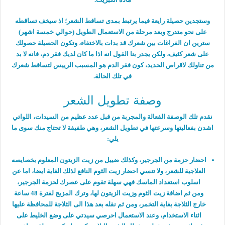
وستجدين حصيلة رايعة فيما يرتبط بمدى تساقط الشعر؛ اذ سيخف تساقطه
على نحو متدرج وبعد مرحلة من الاستعمال الطويل (حوالي خمسة اشهر)
سترين ان الفراغات بين شعرك قد بدات بالاختفاء، وتكون الحصيلة حصولك
على شعر كثيف، ولكن يجدر بنا القول انه اذا ما كان لديك فقر دم، فانه لا بد
من تناولك لاقراص الحديد، كون فقر الدم هو المسبب الرييس لتساقط شعرك
في تلك الحالة.
وصفة تطويل الشعر
نقدم تلك الوصفة الفعالة والمجربة من قبل عدد عظيم من السيدات، اللواتي
اشدن بفعاليتها وسرعتها في تطويل الشعر، وهي طفيفة لا تحتاج منك سوى ما
يلي:
احضار حزمة من الجرجير، وكذلك ضييل من زيت الزيتون المعلوم بخصايصه
العلاجية للشعر، ولا تنسي احضار زيت الثوم النافع لذلك الغاية ايضا، اما عن
اسلوب استعداد الماسك فهي سهلة تقوم على عصرك لحزمة الجرجير،
ومن ثم اضافة زيت الثوم وزيت الزيتون لها، وترك المزيج لفترة 48 ساعة
خارج الثلاجة بغاية التخمر، ومن ثم نقله بعد هذا الى الثلاجة للمحافظة عليها
اثناء الاستخدام، وعند الاستعمال احرصي سيدتي على وضع الخليط على