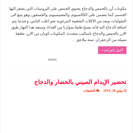
مكونات أرز بالحمص والدجاج يحتوي الحمص على البروتينات التي يفتقر اليها
الجسم، كما يتضمن على الكالسيوم، والمغنيسيوم، والفسفور، وهو يتبع الى
البقوليات، ويعد من الاكلات الشعبية المرغوبة نحو اغلب الناس، وعندما يتم
اضافة الدجاج اليه فانه يصبح طبقا متوازنا من الغذاء، وسنعد هذا النهار طبق
الارز بالحمص والدجاج باساليب متعددة. المكونات كوبان من الارز. ملعقة
ضييلة من الزعفران. ستة ملاعق …
أكمل القراءة »
tweet
تحضير الإيدام الصيني بالخضار والدجاج
على
يوليو 30, 2018
التعليقات
تحضير
الإيدام
الصيني
بالخضار
والدجاج
مغلقة