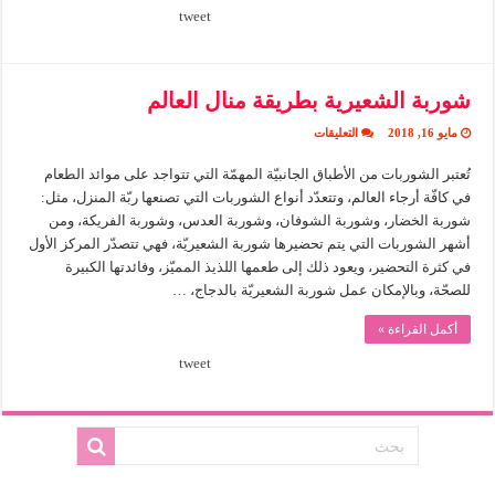
tweet
شوربة الشعيرية بطريقة منال العالم
على
مايو 16, 2018
التعليقات
شوربة
الشعيرية
تُعتبر الشوربات من الأطباق الجانبيّة المهمّة التي تتواجد على موائد الطعام
بطريقة
منال
في كافّة أرجاء العالم، وتتعدّد أنواع الشوربات التي تصنعها ربّة المنزل، مثل:
العالم
مغلقة
شوربة الخضار، وشوربة الشوفان، وشوربة العدس، وشوربة الفريكة، ومن
أشهر الشوربات التي يتم تحضيرها شوربة الشعيريّة، فهي تتصدّر المركز الأول
في كثرة التحضير، ويعود ذلك إلى طعمها اللذيذ المميّز، وفائدتها الكبيرة
للصحّة، وبالإمكان عمل شوربة الشعيريّة بالدجاج، …
أكمل القراءة »
tweet