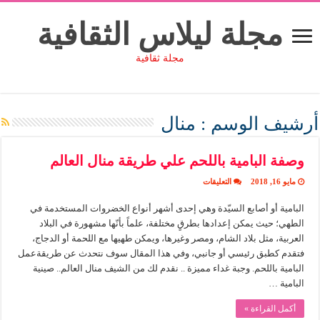
مجلة ليلاس الثقافية
مجلة ثقافية
أرشيف الوسم :
منال
وصفة البامية باللحم علي طريقة منال العالم
على
مايو 16, 2018
التعليقات
وصفة
البامية
البامية أو أصابع السيّدة وهي إحدى أشهر أنواع الخضروات المستخدمة في
باللحم
علي
الطهي؛ حيث يمكن إعدادها بطرقٍ مختلفة، علماً بأنّها مشهورة في البلاد
طريقة
منال
العربية، مثل بلاد الشام، ومصر وغيرها، ويمكن طهيها مع اللحمة أو الدجاج،
العالم
فتقدم كطبق رئيسي أو جانبي، وفي هذا المقال سوف نتحدث عن طريقةعمل
مغلقة
البامية باللحم. وجبة غداء مميزة .. نقدم لك من الشيف منال العالم.. صينية
البامية …
أكمل القراءة »