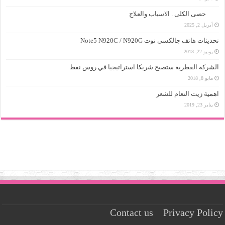
حصى الكلى . الاسباب والعلاج
أبريل 2, 2025
تحديثات هاتف جالكسى نوت Note5 N920C / N920G
يونيو 22, 2018
الشركة القطرية ستصبح شريكا استراتيجيا في روس نفط
مايو 8, 2018
اهمية زيت النعام للشعر
يناير 23, 2019
Contact us
Privacy Policy