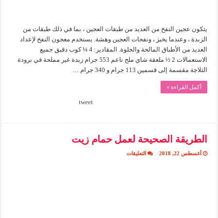
يتكون عجين النفخ من العديد من طبقات العجين ، بما في ذلك طبقات من
الزبدة ، وعندما يخبز ، ونفحات العجين وهشة. يستخدم معجون النفخ لإعداد
العديد من الأطباق المالحة والحلوة. المقادير: 4 ¼ كوب دقيق جميع
الاستعمالات 2 ½ ملعقة شاي ملح ناعم 553 جرام زبدة غير مملحة في برودة
الثلاجة مقسمة إلى قسمين 113 جرام و 340 جرام …
أكمل القراءة »
tweet
الطريقة الصحيحة لعمل حمام زيت
على
أغسطس 22, 2018
التعليقات
الطريقة
الصحيحة
لعمل
حمام
زيت
مغلقة