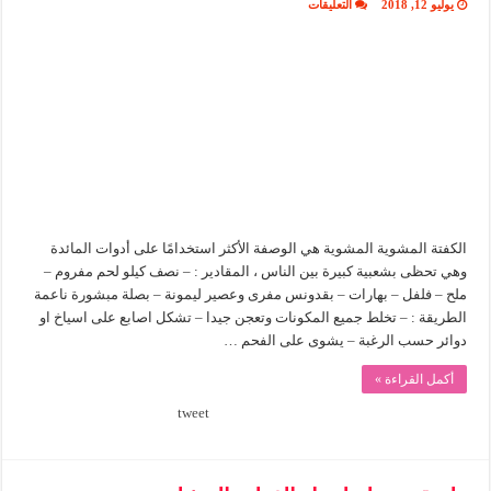
على
يوليو 12, 2018
التعليقات
طريقة
لعمل
الكفتة
المشوية
بالمنزل
مغلقة
الكفتة المشوية المشوية هي الوصفة الأكثر استخدامًا على أدوات المائدة
وهي تحظى بشعبية كبيرة بين الناس ، المقادير : – نصف كيلو لحم مفروم –
ملح – فلفل – بهارات – بقدونس مفرى وعصير ليمونة – بصلة مبشورة ناعمة
الطريقة : – تخلط جميع المكونات وتعجن جيدا – تشكل اصابع على اسياخ او
دوائر حسب الرغبة – يشوى على الفحم …
أكمل القراءة »
tweet