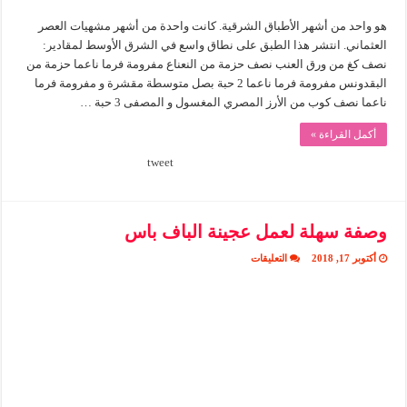
هو واحد من أشهر الأطباق الشرقية. كانت واحدة من أشهر مشهيات العصر
العثماني. انتشر هذا الطبق على نطاق واسع في الشرق الأوسط لمقادير:
نصف كغ من ورق العنب نصف حزمة من النعناع مفرومة فرما ناعما حزمة من
البقدونس مفرومة فرما ناعما 2 حبة بصل متوسطة مقشرة و مفرومة فرما
ناعما نصف كوب من الأرز المصري المغسول و المصفى 3 حبة …
أكمل القراءة »
tweet
وصفة سهلة لعمل عجينة الباف باس
على
أكتوبر 17, 2018
التعليقات
وصفة
سهلة
لعمل
عجينة
الباف
باس
مغلقة