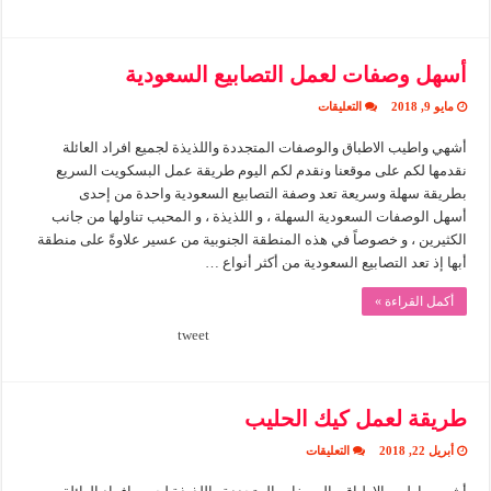
أسهل وصفات لعمل التصابيع السعودية
على
مايو 9, 2018
التعليقات
أسهل
وصفات
أشهي واطيب الاطباق والوصفات المتجددة واللذيذة لجميع افراد العائلة
لعمل
التصابيع
نقدمها لكم على موقعنا ونقدم لكم اليوم طريقة عمل البسكويت السريع
السعودية
مغلقة
بطريقة سهلة وسريعة تعد وصفة التصابيع السعودية واحدة من إحدى
أسهل الوصفات السعودية السهلة ، و اللذيذة ، و المحبب تناولها من جانب
الكثيرين ، و خصوصاً في هذه المنطقة الجنوبية من عسير علاوةً على منطقة
أبها إذ تعد التصابيع السعودية من أكثر أنواع …
أكمل القراءة »
tweet
طريقة لعمل كيك الحليب
على
أبريل 22, 2018
التعليقات
طريقة
لعمل