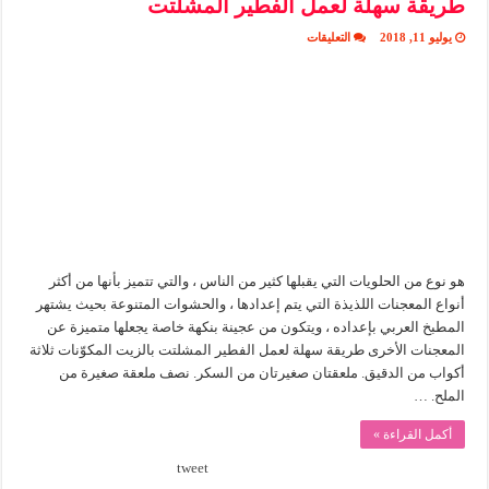
طريقة سهلة لعمل الفطير المشلتت
على
يوليو 11, 2018
التعليقات
طريقة
سهلة
لعمل
الفطير
المشلتت
مغلقة
هو نوع من الحلويات التي يقبلها كثير من الناس ، والتي تتميز بأنها من أكثر
أنواع المعجنات اللذيذة التي يتم إعدادها ، والحشوات المتنوعة بحيث يشتهر
المطبخ العربي بإعداده ، ويتكون من عجينة بنكهة خاصة يجعلها متميزة عن
المعجنات الأخرى طريقة سهلة لعمل الفطير المشلتت بالزيت المكوّنات ثلاثة
أكواب من الدقيق. ملعقتان صغيرتان من السكر. نصف ملعقة صغيرة من
الملح. …
أكمل القراءة »
tweet