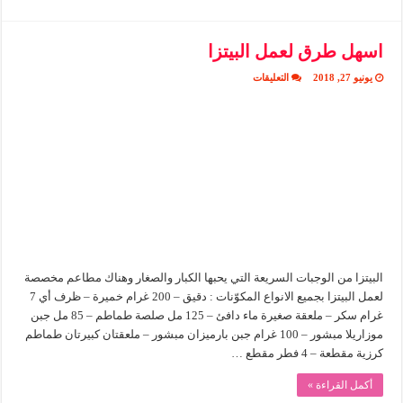
اسهل طرق لعمل البيتزا
على
يونيو 27, 2018
التعليقات
اسهل
طرق
لعمل
البيتزا
مغلقة
البيتزا من الوجبات السريعة التي يحبها الكبار والصغار وهناك مطاعم مخصصة
لعمل البيتزا بجميع الانواع المكوّنات : دقيق – 200 غرام خميرة – ظرف أي 7
غرام سكر – ملعقة صغيرة ماء دافئ – 125 مل صلصة طماطم – 85 مل جبن
موزاريلا مبشور – 100 غرام جبن بارميزان مبشور – ملعقتان كبيرتان طماطم
كرزية مقطعة – 4 فطر مقطع …
أكمل القراءة »