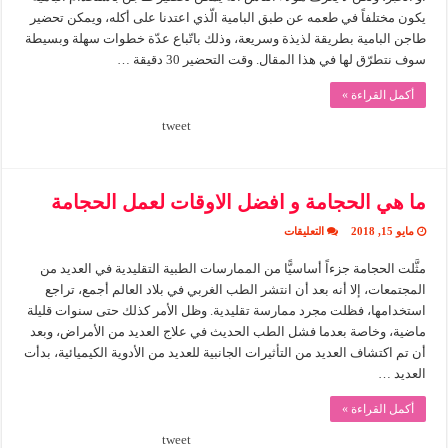
البامية
باللحمة
يكون مختلفاً في طعمه عن طبق البامية الّذي اعتدنا على أكله، ويمكن تحضير
مغلقة
طاجن البامية بطريقة لذيذة وسريعة، وذلك باتّباع عدّة خطوات سهلة وبسيطة
سوف نتطرّق لها في هذا المقال. وقت التحضير 30 دقيقة …
أكمل القراءة »
tweet
ما هي الحجامة و افضل الاوقات لعمل الحجامة
على
مايو 15, 2018
التعليقات
ما
هي
مثَّلت الحجامة جزءاً أساسيًّا من الممارسات الطبية التقليدية في العديد من
الحجامة
و
المجتمعات، إلا أنه بعد أن انتشر الطب الغربي في بلاد العالم أجمع، تراجع
افضل
الاوقات
استخدامها، فظلت مجرد ممارسة تقليدية. وظل الأمر كذلك حتى سنوات قليلة
لعمل
ماضية، وخاصة بعدما فشل الطب الحديث في علاج العديد من الأمراض، وبعد
الحجامة
مغلقة
أن تم اكتشاف العديد من التأثيرات الجانبية للعديد من الأدوية الكيميائية، بدأت
العديد …
أكمل القراءة »
tweet