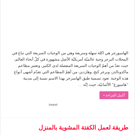
الهامبورجر
مغلقة
الهامبورجر هي اكلة سهلة وسريعة وهي من الوجبات السريعة التي تباع في
المحلات البرجر وجبة عالميّة أمريكيّة الأصل مشهورة في كلّ أنحاء العالم،
حيث تعدّ من أهمّ الوجبات السريعة المفضلة لدى الكثير، وتعتبر مطاعم
ماكدونالدز، وبرجر كنج، وهارديز، من أهمّ المطاعم التي تقدّم أشهى أنواع
هذه الوجبة. تعود تسمية طبق الهامبرجر بهذا الاسم نسبة إلى مدينة
“هامبورغ” الألمانيّة، حيث إنّه …
أكمل القراءة »
tweet
طريقة لعمل الكفتة المشوية بالمنزل