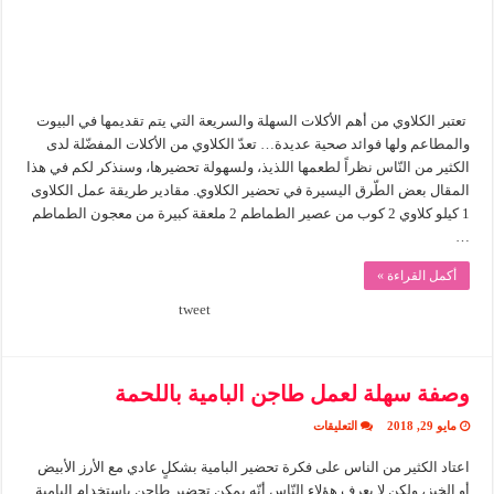
تعتبر الكلاوي من أهم الأكلات السهلة والسريعة التي يتم تقديمها في البيوت
والمطاعم ولها فوائد صحية عديدة… تعدّ الكلاوي من الأكلات المفضّلة لدى
الكثير من النّاس نظراً لطعمها اللذيذ، ولسهولة تحضيرها، وسنذكر لكم في هذا
المقال بعض الطّرق اليسيرة في تحضير الكلاوي. مقادير طريقة عمل الكلاوى
1 كيلو كلاوي 2 كوب من عصير الطماطم 2 ملعقة كبيرة من معجون الطماطم
…
أكمل القراءة »
tweet
وصفة سهلة لعمل طاجن البامية باللحمة
على
مايو 29, 2018
التعليقات
وصفة
سهلة
اعتاد الكثير من الناس على فكرة تحضير البامية بشكلٍ عادي مع الأرز الأبيض
لعمل
طاجن
أو الخبز، ولكن لا يعرف هؤلاء النّاس أنّه يمكن تحضير طاجن باستخدام البامية