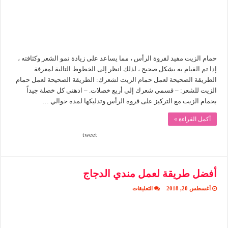
حمام الزيت مفيد لفروة الرأس ، مما يساعد على زيادة نمو الشعر وكثافته ،
إذا تم القيام به بشكل صحيح ، لذلك انظر إلى الخطوط التالية لمعرفة
الطريقة الصحيحة لعمل حمام الزيت لشعرك: الطريقة الصحيحة لعمل حمام
الزيت للشعر: – قسمي شعرك إلى أربع خصلات. – ادهني كل خصلة جيداً
بحمام الزيت مع التركيز على فروة الرأس وتدليكها لمدة حوالي …
أكمل القراءة »
tweet
أفضل طريقة لعمل مندي الدجاج
على
أغسطس 20, 2018
التعليقات
أفضل
طريقة
لعمل
مندي
الدجاج
مغلقة