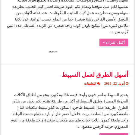
أشهي واطيب الاطباق والوصفات المتجددة واللذيذة لجميع افراد العائلة
كيك
الحليب
نقدمها لكم على موقعنا ونقدم لكم اليوم طريقة لعمل كيك الحليب بطريقة
مغلقة
سهلة وسريعة طريقة عمل كيك الحليب المكونات: عدد ثلاثة أكواب من
الدقيق الأبيض الفاخر. رشة صغيرة جدا من الملح حسب الرغبة. عدد ثلاثة
ملاعق كبيرة من البيكنج باودر. كوب واحد صغيرة من الزبدة السائلة. عدد اثنين
كوب من …
أكمل القراءة »
tweet
أسهل الطرق لعمل السبيط
على
أبريل 22, 2018
التعليقات
أسهل
الطرق
يتمتع السبيط بطعم شهي وأيضا قيمة غذائية كبيرة وهو من أطباق الأكلات
لعمل
السبيط
البحرية المميزة وطبق السبيط له أكثر من طريقة نقدم لكم بعض من هذه
مغلقة
الطرق طريقة عمل السبيط طاجن: المكوّنات كيلو سبيط مكعبات اثنان
ملعقة كبيرة من الصلصة. زيت. فلفل أخضر حار أو بارد مقطع حسب الرغبة.
واحد ملعقة كمون. ثلاث حبات طماطم مكعبات صغيرة واحد ملعقة من الثوم
المفروم. حزمة كرفس مقطع. …