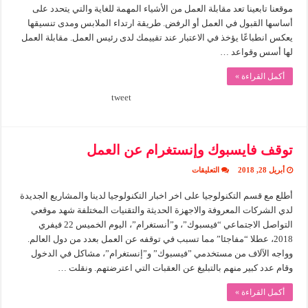
العمل
موقعنا تابعينا تعد مقابلة العمل من الأشياء المهمة للغاية والتي يتحدد على
مغلقة
أساسها القبول في العمل أو الرفض. طريقة ارتداء الملابس ومدى تنسيقها
يعكس انطباعًا يؤخذ في الاعتبار عند تقييمك لدى رئيس العمل. مقابلة العمل
لها أسس وقواعد …
أكمل القراءة »
tweet
توقف فايسبوك وإنستغرام عن العمل
على
أبريل 28, 2018
التعليقات
توقف
فايسبوك
أطلع مع قسم التكنولوجيا على اخر اخبار التكنولوجيا لدينا والمشاريع الجديدة
وإنستغرام
عن
لدي الشركات المعروفة والاجهزة الحديثة والتقنيات المختلفة شهد موقعي
العمل
مغلقة
التواصل الاجتماعي “فيسبوك”، و”أنستغرام”، اليوم الخميس 22 فيفري
2018، عطلا “مفاجئا” مما تسبب في توقفه عن العمل بعدد من دول العالم.
وواجه الآلاف من مستخدمي ”فيسبوك” و”إنستغرام”، مشاكل في الدخول
وقام عدد كبير منهم بالتبليغ عن العقبات التي اعترضتهم. ونقلت …
أكمل القراءة »