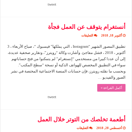
tweet
أنستغرام يتوقف عن العمل فجأة
على
أكتوبر 18, 2018
التعليقات
أنستغرام
يتوقف
تطبيق المصور الشهير “Instagram ، التي يملكها” فيسبوك “، صباح الأربعاء ، 3
عن
العمل
أكتوبر ، 2018 ، فشل مفاجئ. وأشارت وكالة “رويترز”، وتقارير صحفية عديدة،
فجأة
مغلقة
إلى أن عددا كبيرا من مستخدمي “إنستغرام” لم يتمكنوا من فتح حساباتهم
سواء في التطبيق المخصص للهواتف الذكية أو نسخة “سطح المكتب”.
وبحسب ما نقلته رويترز، فإن حسابات المنصة الاجتماعية المختصة في نشر
الصور والفيديو …
أكمل القراءة »
tweet
أطعمة تخلصك من التوتر خلال العمل
على
أغسطس 28, 2018
التعليقات
أطعمة