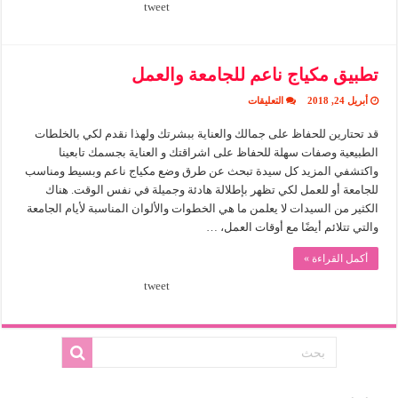
tweet
تطبيق مكياج ناعم للجامعة والعمل
على
أبريل 24, 2018
التعليقات
تطبيق
مكياج
قد تحتارين للحفاظ على جمالك والعناية ببشرتك ولهذا نقدم لكي بالخلطات
ناعم
للجامعة
الطبيعية وصفات سهلة للحفاظ على اشراقتك و العناية بجسمك تابعينا
والعمل
مغلقة
واكتشفي المزيد كل سيدة تبحث عن طرق وضع مكياج ناعم وبسيط ومناسب
للجامعة أو للعمل لكي تظهر بإطلالة هادئة وجميلة في نفس الوقت. هناك
الكثير من السيدات لا يعلمن ما هي الخطوات والألوان المناسبة لأيام الجامعة
والتي تتلائم أيضًا مع أوقات العمل، …
أكمل القراءة »
tweet