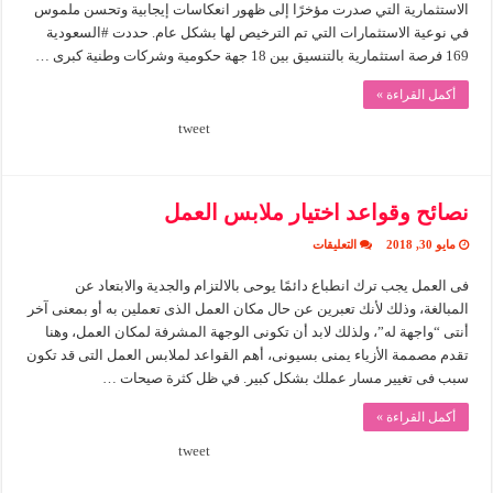
الاستثمارية التي صدرت مؤخرًا إلى ظهور انعكاسات إيجابية وتحسن ملموس
في نوعية الاستثمارات التي تم الترخيص لها بشكل عام. حددت #السعودية
169 فرصة استثمارية بالتنسيق بين 18 جهة حكومية وشركات وطنية كبرى …
أكمل القراءة »
tweet
نصائح وقواعد اختيار ملابس العمل
على
مايو 30, 2018
التعليقات
نصائح
وقواعد
فى العمل يجب ترك انطباع دائمًا يوحى بالالتزام والجدية والابتعاد عن
اختيار
ملابس
المبالغة، وذلك لأنك تعبرين عن حال مكان العمل الذى تعملين به أو بمعنى آخر
العمل
مغلقة
أنتى “واجهة له”، ولذلك لابد أن تكونى الوجهة المشرفة لمكان العمل، وهنا
تقدم مصممة الأزياء يمنى بسيونى، أهم القواعد لملابس العمل التى قد تكون
سبب فى تغيير مسار عملك بشكل كبير. في ظل كثرة صيحات …
أكمل القراءة »
tweet