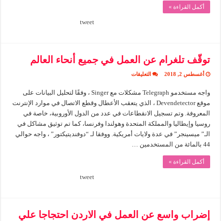
أكمل القراءة »
tweet
توقّف تلغرام عن العمل في جميع أنحاء العالم
على
أغسطس 2, 2018
التعليقات
توقّف
تلغرام
واجه مستخدمو Telegraph مشكلات مع Singer ، وفقًا لتحليل البيانات على
عن
العمل
موقع Devendetector ، الذي يتعقب الأعطال وقطع الاتصال في موارد الإنترنت
في
جميع
المعروفة. وتم تسجيل الانقطاعات في عدد من الدول الأوروبية، خاصة في
أنحاء
روسيا وإيطاليا والمملكة المتحدة وهولندا وفرنسا، كما تم توثيق مشاكل في
العالم
مغلقة
الـ” ميسينجر” في عدة ولايات أمريكية. ووفقا لـ “دوفنديتيكتور” ، واجه حوالي
44 بالمائة من المستخدمين …
أكمل القراءة »
tweet
إضراب واسع عن العمل في الاردن احتجاجا علي