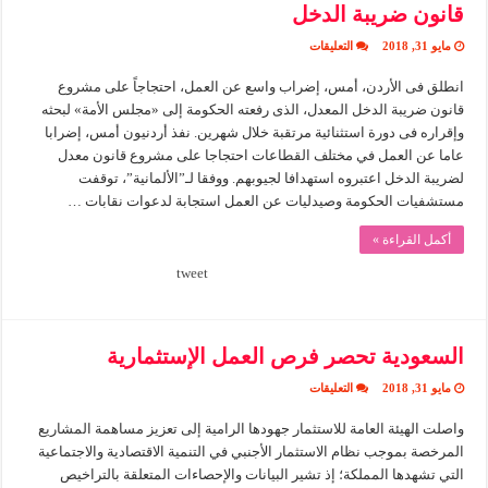
قانون ضريبة الدخل
على
مايو 31, 2018
التعليقات
إضراب
واسع
انطلق فى الأردن، أمس، إضراب واسع عن العمل، احتجاجاً على مشروع
عن
العمل
قانون ضريبة الدخل المعدل، الذى رفعته الحكومة إلى «مجلس الأمة» لبحثه
في
الاردن
وإقراره فى دورة استثنائية مرتقبة خلال شهرين. نفذ أردنيون أمس، إضرابا
احتجاجا
عاما عن العمل في مختلف القطاعات احتجاجا على مشروع قانون معدل
علي
قانون
لضريبة الدخل اعتبروه استهدافا لجيوبهم. ووفقا لـ”الألمانية”، توقفت
ضريبة
مستشفيات الحكومة وصيدليات عن العمل استجابة لدعوات نقابات …
الدخل
مغلقة
أكمل القراءة »
tweet
السعودية تحصر فرص العمل الإستثمارية
على
مايو 31, 2018
التعليقات
السعودية
تحصر
واصلت الهيئة العامة للاستثمار جهودها الرامية إلى تعزيز مساهمة المشاريع
فرص
العمل
المرخصة بموجب نظام الاستثمار الأجنبي في التنمية الاقتصادية والاجتماعية
الإستثمارية
مغلقة
التي تشهدها المملكة؛ إذ تشير البيانات والإحصاءات المتعلقة بالتراخيص