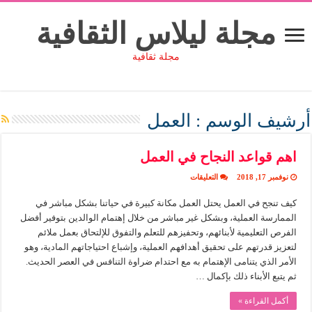
مجلة ليلاس الثقافية
مجلة ثقافية
أرشيف الوسم :
العمل
اهم قواعد النجاح في العمل
على
نوفمبر 17, 2018
التعليقات
اهم
قواعد
كيف تنجح في العمل يحتل العمل مكانة كبيرة في حياتنا بشكل مباشر في
النجاح
في
الممارسة العملية، وبشكل غير مباشر من خلال إهتمام الوالدين بتوفير أفضل
العمل
مغلقة
الفرص التعليمية لأبنائهم، وتحفيزهم للتعلم والتفوق للإلتحاق بعمل ملائم
لتعزيز قدرتهم على تحقيق أهدافهم العملية، وإشباع احتياجاتهم المادية، وهو
الأمر الذي يتنامى الإهتمام به مع احتدام ضراوة التنافس في العصر الحديث.
ثم يتبع الأبناء ذلك بإكمال …
أكمل القراءة »