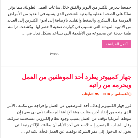
تخلصك
جميعنا يتعرض للكثير من التوتر والقلق خلال ساعات العمل الطويلة. مما يؤثر
من
التوتر
سلبًا على الصحة العقلية والبدنية للشخص الذي يسببه في العديد من الأمراض
خلال
العمل
المزمنة مثل السكري والضغط والقلب. بالإضافة إلى لجوء الكثيرين إلى العديد
مغلقة
من الأدوية المهدئة التي تتسبب في كوارث صحية لا حصر لها . وكشفت دراسة
طبية حديثة عن مجموعه من الأطعمة التي تساعد بشكل فعال في …
أكمل القراءة »
tweet
جهاز كمبيوتر يطرد أحد الموظفين من العمل
ويحرمه من راتبه
على
أغسطس 2, 2018
التعليقات
جهاز
كمبيوتر
قرر جهاز الكمبيوتر إيقاف أحد الموظفين عن العمل وإخراجه من مكتبه ، الأمر
يطرد
أحد
الذي منعه من إنقاذ أجره.وقالت هيئة الإذاعة البريطانية (بي بي سي) إن
الموظفين
من
موظفا أمريكيا توقف عن العمل بسبب وجود نظام إلكتروني تستخدمه شركته.
العمل
وقال الشاب، المتضرر إنه ‘لاحظ في أحد الأيام أن بطاقته الإلكترونية التي
ويحرمه
من
تخول له الدخول إلى مقر الشركة توقفت عن العمل فجأة، لكنه لم …
راتبه
مغلقة