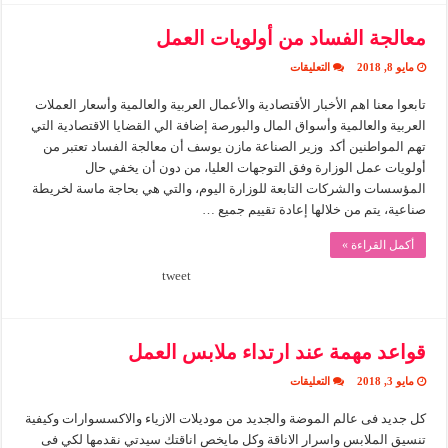
معالجة الفساد من أولويات العمل
على
مايو 8, 2018
التعليقات
معالجة
الفساد
تابعوا معنا اهم الأخبار الأقتصادية والأعمال العربية والعالمية وأسعار العملات
من
أولويات
العربية والعالمية وأسواق المال والبورصة إضافة الي القضايا الاقتصادية التي
العمل
مغلقة
تهم المواطنين أكد وزير الصناعة مازن يوسف أن معالجة الفساد تعتبر من
أولويات عمل الوزارة وفق التوجهات العليا، من دون أن يخفي حال
المؤسسات والشركات التابعة للوزارة اليوم، والتي هي بحاجة ماسة لخريطة
صناعية، يتم من خلالها إعادة تقييم جميع …
أكمل القراءة »
tweet
قواعد مهمة عند ارتداء ملابس العمل
على
مايو 3, 2018
التعليقات
قواعد
مهمة
كل جديد فى عالم الموضة والجديد من موديلات الازياء والاكسسوارات وكيفية
عند
ارتداء
تنسيق الملابس واسرار الاناقة وكل مايخص اناقتك سيدتي نقدمها لكي فى
ملابس