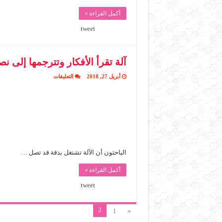
أكمل القراءة »
tweet
آلة تقرأ الأفكار وتترجمها إلى 
على
أبريل 27, 2018
التعليقات
آلة
تقرأ
الأفكار
وتترجمها
إلى
نصوص
مغلقة
الباحثون أن الآلة تشتغل بدقة قد تصل …
أكمل القراءة »
tweet
2
1
«