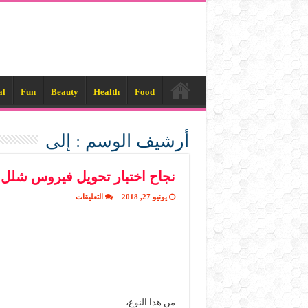
al
Fun
Beauty
Health
Food
أرشيف الوسم :
إلى
نجاح اختبار تحويل فيروس شلل ا
على
يونيو 27, 2018
التعليقات
نجاح
اختبار
تحويل
فيروس
شلل
الأطفال
إلى
علاج
لمحاربة
أورام
المخ
من هذا النوع، …
مغلقة