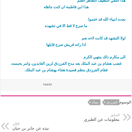
هذا التقي النظيف الطاهر العلم
هذا ابن فاطمة ان كنت جاهله
بجده انبياء الله قد ختموا
ما صرح لا قط الا في تشهده
لولا التشهد قد كانت لاءه نعم
اذا راته قريش صرح قايلها
الى مكارم ذلك ينتهي الكرم
غضب هشام بن عبد الملك بعد مدح الفرزدق لزين العابدين، وامر بحبسه،
فقام الفرزدق بنظم قصيدة هجاء بهشام بن عبد الملك.
tweet
الوسوم
الفرزدق
نشأة
السابق
معلومات عن الطبري
التالي
نبذه عن جابر بن حيان