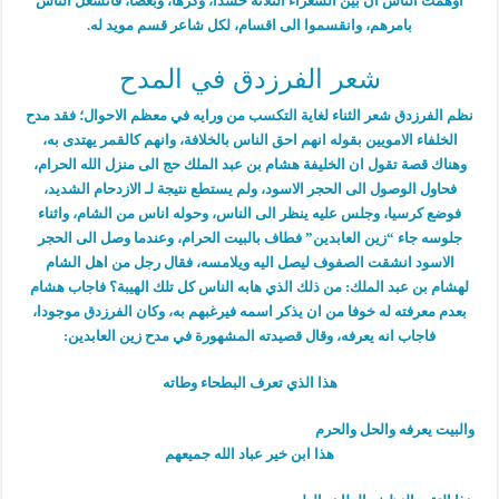
اوهمت الناس ان بين الشعراء الثلاثة حسدا، وكرها، وبغضا، فانشغل الناس
بامرهم، وانقسموا الى اقسام، لكل شاعر قسم مويد له.
شعر الفرزدق في المدح
نظم الفرزدق شعر الثناء لغاية التكسب من ورايه في معظم الاحوال؛ فقد مدح
الخلفاء الامويين بقوله انهم احق الناس بالخلافة، وانهم كالقمر يهتدى به،
وهناك قصة تقول ان الخليفة هشام بن عبد الملك حج الى منزل الله الحرام،
فحاول الوصول الى الحجر الاسود، ولم يستطع نتيجة لـ الازدحام الشديد،
فوضع كرسيا، وجلس عليه ينظر الى الناس، وحوله اناس من الشام، واثناء
جلوسه جاء “زين العابدين” فطاف بالبيت الحرام، وعندما وصل الى الحجر
الاسود انشقت الصفوف ليصل اليه ويلامسه، فقال رجل من اهل الشام
لهشام بن عبد الملك: من ذلك الذي هابه الناس كل تلك الهيبة؟ فاجاب هشام
بعدم معرفته له خوفا من ان يذكر اسمه فيرغبهم به، وكان الفرزدق موجودا،
فاجاب انه يعرفه، وقال قصيدته المشهورة في مدح زين العابدين:
هذا الذي تعرف البطحاء وطاته
والبيت يعرفه والحل والحرم
هذا ابن خير عباد الله جميعهم